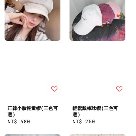
正韓小臉報童帽(三色可
輕鬆戴棒球帽(三色可
選)
選)
Regular
NT$ 680
Regular
NT$ 250
price
price