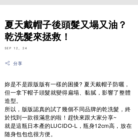
夏天戴帽子後頭髮又塌又油？
乾洗髮來拯救！
SEP 12, 24
分享
妳是不是跟版版有一樣的困擾? 夏天戴帽子防曬，
但一拿下帽子頭髮就變得扁塌、黏膩，影響了整體
造型。
所以，版版認真的試了幾個不同品牌的乾洗髮，終
於找到一款很滿意的啦！趕快來跟大家分享~
就是這瓶日本產的LUCIDO-L，瓶身12cm高，放在
随身包包也很方便。