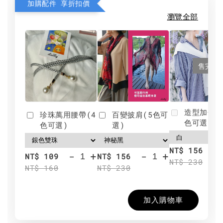
加購配件 享折扣價
瀏覽全部
售完
造型加分肩
珍珠萬用腰帶(4
百變披肩(5色可
色可選)
色可選)
選)
NT$ 156
-
+
-
+
NT$ 109
NT$ 156
NT$ 230
NT$ 160
NT$ 230
加入購物車