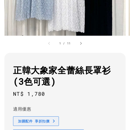
1
/
11
正韓大象家全蕾絲長罩衫
(3色可選)
Regular
NT$ 1,780
price
適用優惠
加購配件 享折扣價