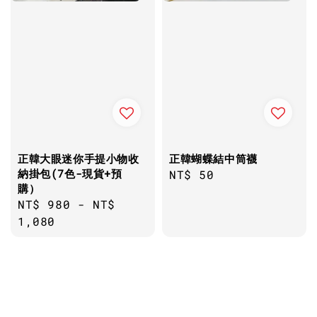
正韓大眼迷你手提小物收
正韓蝴蝶結中筒襪
納掛包(7色-現貨+預
Regular
NT$ 50
購）
price
Regular
NT$ 980
-
NT$
price
1,080