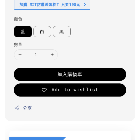
加購 MIT防曬透氣棉T 只要190元
顏色
藍
白
黑
數量
加入購物車
Add to wishlist
分享