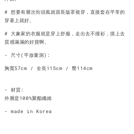
# 想要有層次街頭風就當長版罩複穿，直接套在平常的
穿著上就好。
# 大象家的衣服就是穿上舒服，走出去不撞衫，摸上去
質感滿滿的好貨啊。
- 尺寸(平放量測):
胸寬57cm / 全長115cm / 臀114cm
- 材質:
外層是100%聚酯纖維
- made in Korea