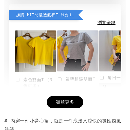
加購 MIT防曬透氣棉T 只要190元
瀏覽全部
每日一笑雙
希望相隨雙面T
素色雙面T (3
色可選)
-
NT$ 190
瀏覽更多
NT$ 450
-
+
-
+
NT$ 190
NT$ 190
NT$ 450
NT$ 450
# 內穿一件小背心裙，就是一件浪漫又涼快的微性感風
洋裝。
加入購物車