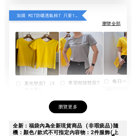
加購 MIT防曬透氣棉T 只要190元
瀏覽全部
每日一笑雙
希望相隨雙面T
素色雙面T (3
色可選)
-
NT$ 190
瀏覽更多
NT$ 450
-
+
-
+
NT$ 190
NT$ 190
NT$ 450
NT$ 450
全新：福袋內為全新現貨商品 (非瑕疵品)隨
機：顏色/款式不可指定內容物：2件服飾(上
加入購物車