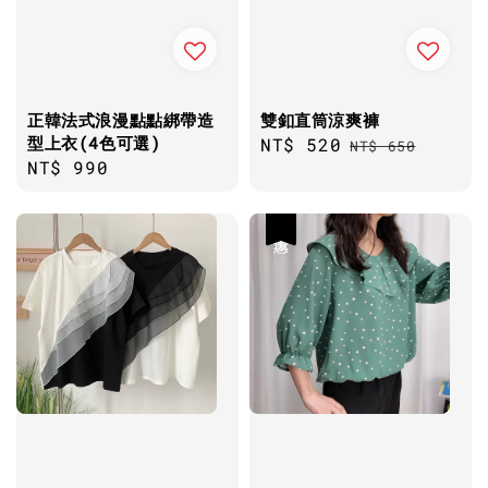
正韓法式浪漫點點綁帶造
雙釦直筒涼爽褲
型上衣(4色可選)
Sale
NT$ 520
Regular
NT$ 650
Regular
NT$ 990
price
price
price
優惠