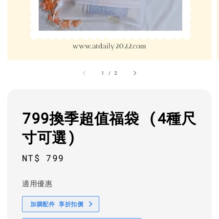
1
/
2
799換季超值福袋 (4種尺
寸可選)
Regular
NT$ 799
price
適用優惠
加購配件 享折扣價