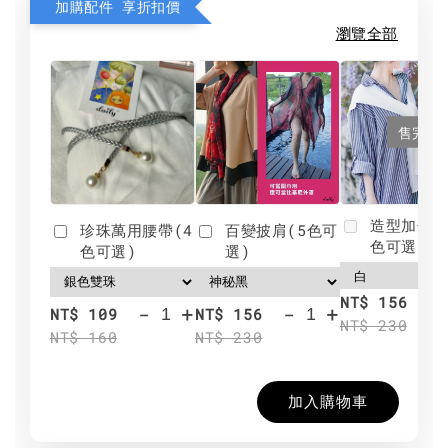
加購配件 享折扣價
瀏覽全部
售完
造型加分肩
珍珠萬用腰帶(4
百變披肩(5色可
色可選)
色可選)
選)
NT$ 156
-
+
-
+
NT$ 109
NT$ 156
NT$ 230
NT$ 160
NT$ 230
加入購物車