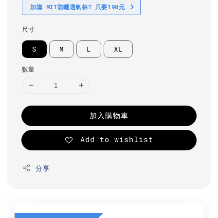
加購 MIT防曬透氣棉T 只要190元
尺寸
S
M
L
XL
數量
加入購物車
Add to wishlist
分享