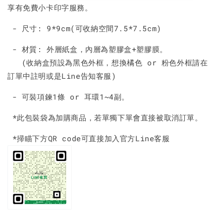
享有免費小卡印字服務。
- 尺寸: 9*9cm(可收納空間7.5*7.5cm)
- 材質: 外層紙盒，內層為塑膠盒+塑膠膜。
(收納盒預設為黑色外框，想換橘色 or 粉色外框請在
訂單中註明或是Line告知客服)
- 可裝項鍊1條 or 耳環1~4副。
*此包裝袋為加購商品，若單獨下單會直接被取消訂單。
*掃瞄下方QR code可直接加入官方Line客服