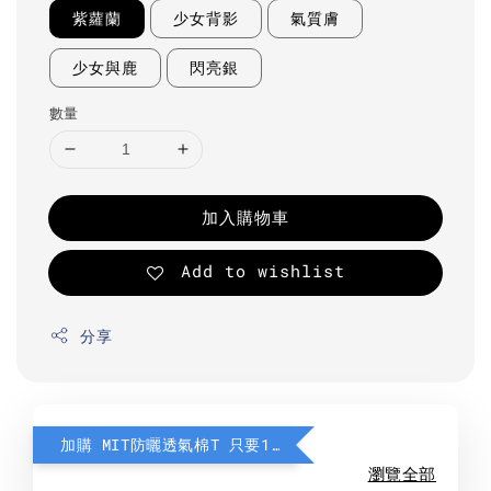
紫蘿蘭
少女背影
氣質膚
少女與鹿
閃亮銀
數量
加入購物車
Add to wishlist
分享
加購 MIT防曬透氣棉T 只要190元
瀏覽全部