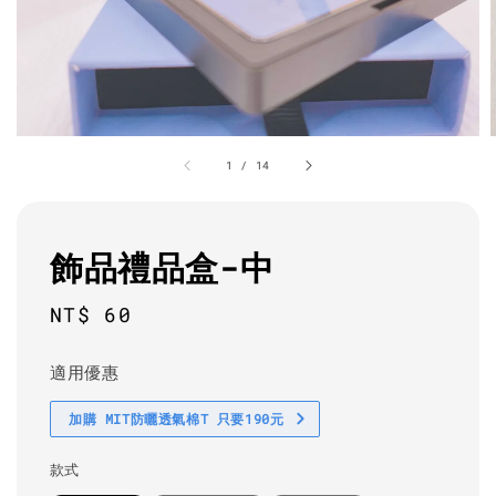
1
/
14
飾品禮品盒-中
Regular
NT$ 60
price
適用優惠
加購 MIT防曬透氣棉T 只要190元
款式