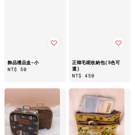
飾品禮品盒-小
正韓毛呢收納包(5色可
選)
Regular
NT$ 50
Regular
NT$ 450
price
price