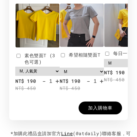
每日一笑雙
希望相隨雙面T
素色雙面T (3
色可選)
-
NT$ 190
NT$ 450
-
+
-
+
NT$ 190
NT$ 190
NT$ 450
NT$ 450
加入購物車
*加購此禮品盒請加官方
Line
(@atdaily)聯絡客服，可