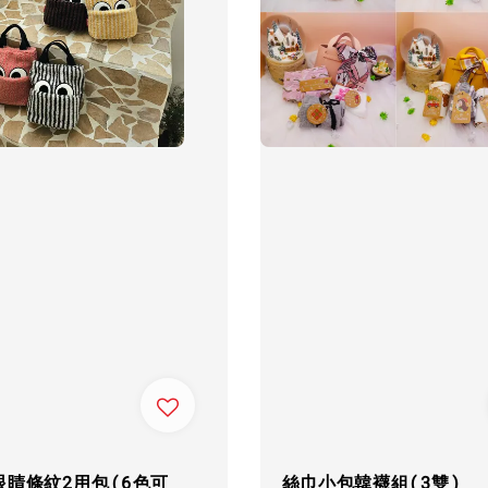
眼睛條紋2用包(6色可
絲巾小包韓襪組(3雙)