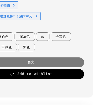
享折扣價
防曬透氣棉T 只要190元
杏奶色
深灰色
藍
卡其色
軍綠色
黑色
售完
Add to wishlist