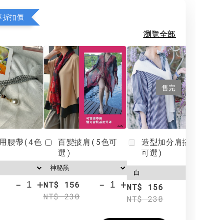
享折扣價
瀏覽全部
售完
用腰帶(4色
百變披肩(5色可
造型加分肩搭(4色
選)
可選)
-
+
-
+
NT$ 156
N
NT$ 156
NT$ 230
N
NT$ 230