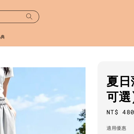
易典
夏日
可選
Regula
NT$ 48
price
適用優惠