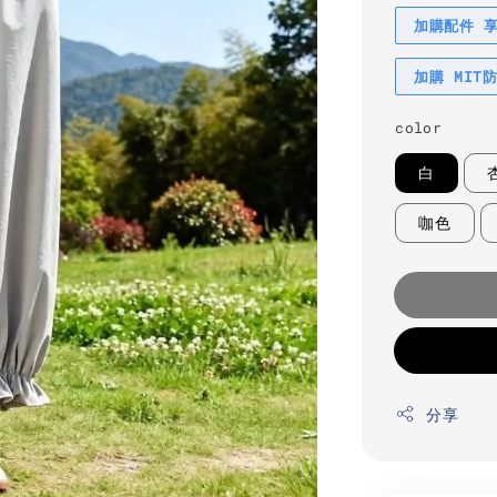
加購配件 
加購 MIT
color
白
咖色
分享