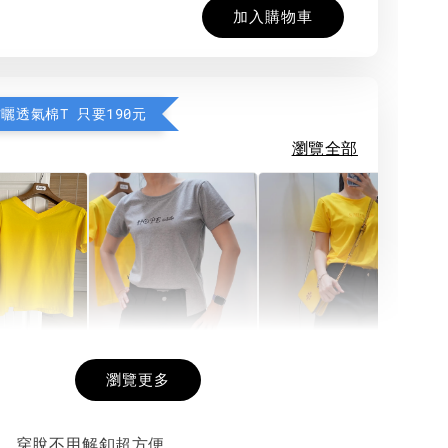
加入購物車
防曬透氣棉T 只要190元
瀏覽全部
希望相隨雙面T
每日一笑雙面T
面T (3色
瀏覽更多
帶，穿脫不用解釦超方便。