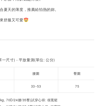
-
+
-
+
-
+
NT$ 190
NT$ 190
N
NT$ 450
NT$ 450
N
適合夏天的薄度，推薦給怕熱的妳。
起來舒服又可愛
加入購物車
一尺寸) - 平放量測(單位: 公分)
腰圍
臀圍
33-53
75
5kg, 70D/24腰/35臀)試穿心得: 很寬鬆