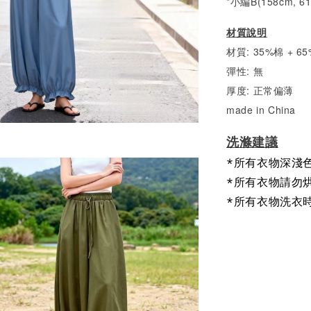
*小編B(158cm, 6
材質說明
材質: 35%棉 + 
彈性: 無
厚度: 正常偏薄
made in China
洗滌建議
*所有衣物深淺
*所有衣物請勿
*所有衣物洗衣