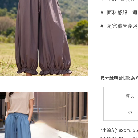
NT$ 190
NT$ 450
# 面料舒服，
# 超寬褲管穿
(此款為單
尺寸說明
褲長
87
*小編A(162cm, 5