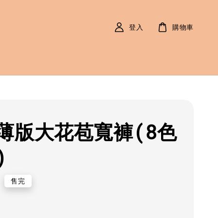
登入
購物車
薄版大花苞寬褲(8色
)
r
0
售完