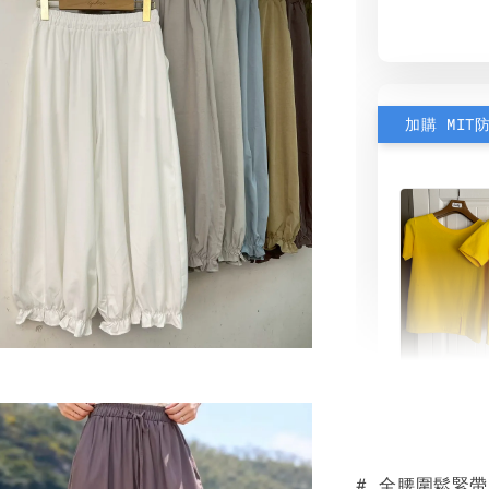
加購 MIT
素色雙
可選)
# 全腰圍鬆緊