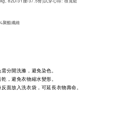
1kg, 82D/31腰/37.5臀)試穿心得:
很寬鬆
65%聚酯纖維
色需分開洗滌，避免染色。
烘乾，避免衣物縮水變形。
時反面放入洗衣袋，可延長衣物壽命。