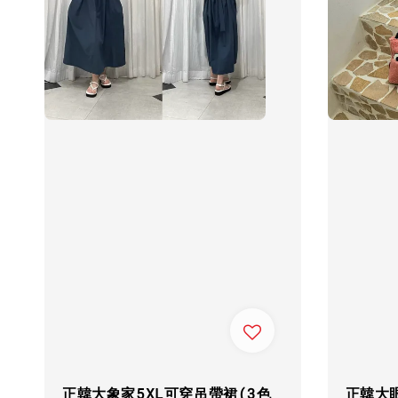
正韓大象家5XL可穿吊帶裙(3色
正韓大