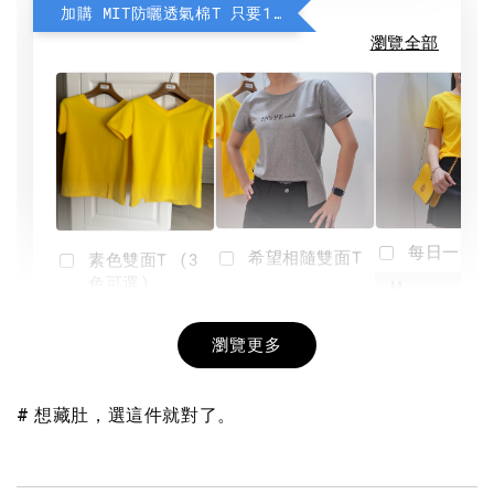
加購 MIT防曬透氣棉T 只要190元
瀏覽全部
每日一笑雙
希望相隨雙面T
素色雙面T (3
色可選)
-
NT$ 190
瀏覽更多
NT$ 450
-
+
-
+
NT$ 190
NT$ 190
NT$ 450
NT$ 450
# 想藏肚，選這件就對了。
加入購物車