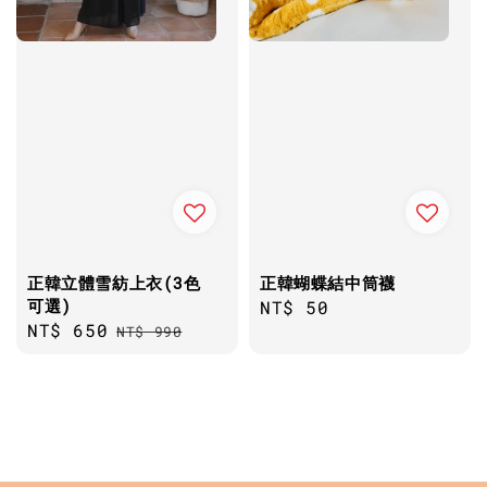
正韓立體雪紡上衣(3色
正韓蝴蝶結中筒襪
可選)
Regular
NT$ 50
Sale
NT$ 650
Regular
NT$ 990
price
price
price