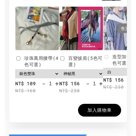
售完
造型加分肩
珍珠萬用腰帶(4
百變披肩(5色可
色可選)
色可選)
選)
NT$ 156
-
+
-
+
NT$ 109
NT$ 156
NT$ 230
NT$ 160
NT$ 230
加入購物車