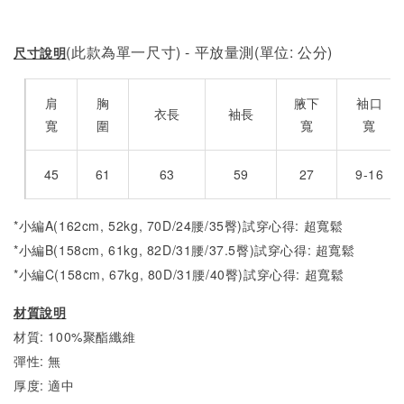
(此款為單一尺寸) - 平放量測(單位: 公分)
尺寸說明
肩
胸
腋下
袖口
衣長
袖長
寬
圍
寬
寬
45
61
63
59
27
9-16
*小編A(162cm, 52kg, 70D/24腰/35臀)試穿心得: 超寬鬆
*小編B(158cm, 61kg, 82D/31腰/37.5臀)試穿心得: 超
寬
鬆
*小編C(158cm, 67kg, 80D/31腰/40臀)試穿心得: 超
寬
鬆
材質說明
材質: 100%聚酯纖維
彈性: 無
厚度: 適中