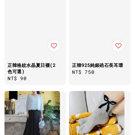
正韓格紋水晶夏日襪(2
正韓925純銀硞石長耳環
色可選)
Regular
NT$ 750
Regular
NT$ 90
price
price
優惠