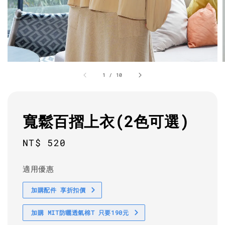
1
/
10
寬鬆百摺上衣(2色可選)
Regular
NT$ 520
price
適用優惠
加購配件 享折扣價
加購 MIT防曬透氣棉T 只要190元