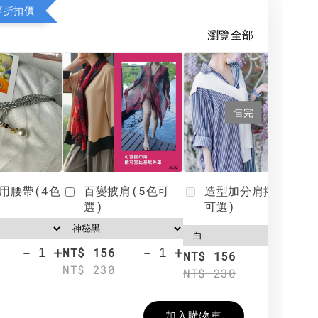
享折扣價
瀏覽全部
售完
用腰帶(4色
百變披肩(5色可
造型加分肩搭(4色
選)
可選)
-
+
-
+
NT$ 156
N
NT$ 156
NT$ 230
N
NT$ 230
加入購物車