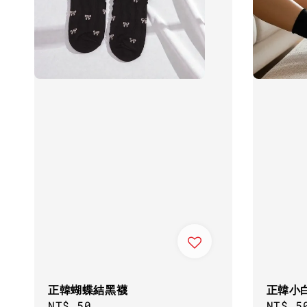
正韓蝴蝶結黑襪
正韓小
Regular
NT$ 50
Regul
NT$ 5