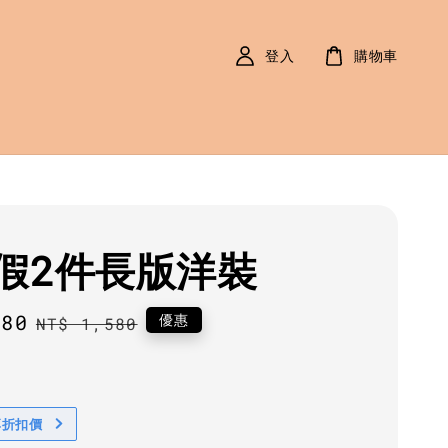
登入
購物車
假2件長版洋裝
280
Regular
優惠
NT$ 1,580
price
享折扣價