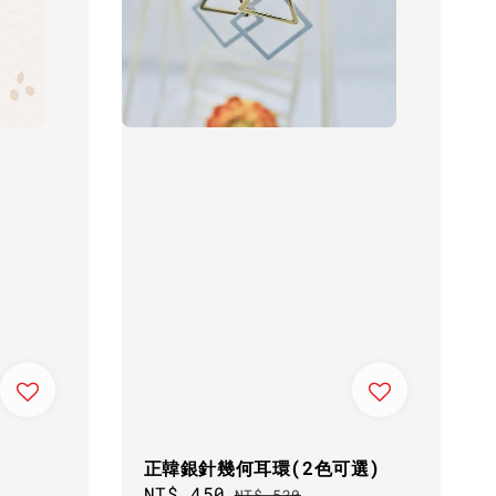
正韓銀針幾何耳環(2色可選)
Sale
NT$ 450
Regular
NT$ 520