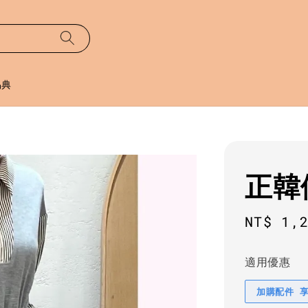
易典
正韓
Sale
NT$ 1,
price
適用優惠
加購配件 