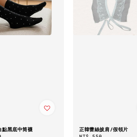
白點黑底中筒襪
正韓蕾絲披肩/假領片
ar
0
Regular
NT$ 550