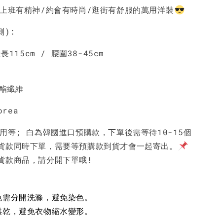
NT$ 450
NT$ 450
N
是上班有精神/約會有時尚/逛街有舒服的萬用洋裝
測):
加入購物車
長115cm / 腰圍38-45cm
聚酯纖維
orea
用等; 白為韓國進口預購款，下單後需等待10-15個
貨款同時下單，需要等預購款到貨才會一起寄出。
貨款商品，請分開下單哦!
色需分開洗滌，避免染色。
烘乾，避免衣物縮水變形。