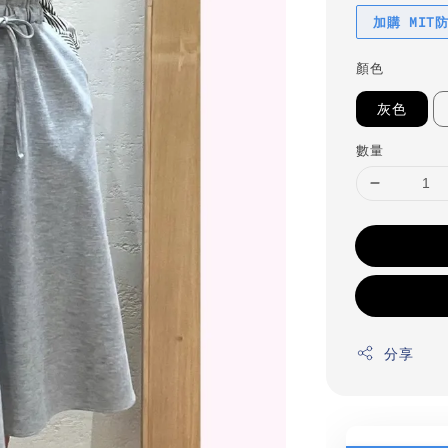
加購 MIT
顏色
灰色
數量
分享