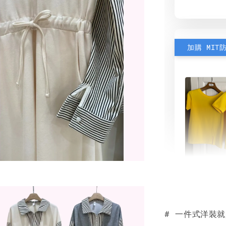
加購 MIT
素色雙
可選)
# 一件式洋裝
NT$ 190