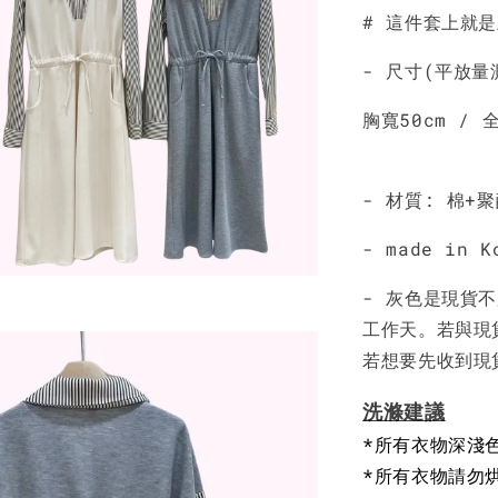
NT$ 450
# 這件套上就
- 尺寸(平放量
胸寬50cm / 全
- 材質: 棉+
- made in K
- 灰色是現貨不
工作天。若與現
若想要先收到現
洗滌建議
*所有衣物深淺
*所有衣物請勿