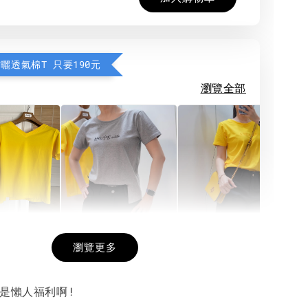
防曬透氣棉T 只要190元
瀏覽全部
希望相隨雙面T
每日一笑雙面T
面T (3色
瀏覽更多
就是懶人福利啊!
-
+
-
+
-
+
NT$ 190
NT$ 190
N