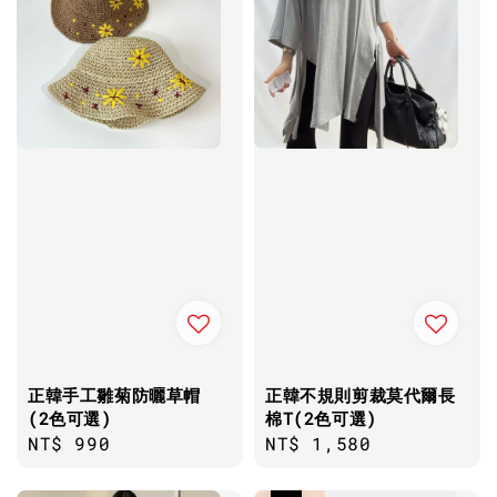
正韓手工雛菊防曬草帽
正韓不規則剪裁莫代爾長
(2色可選)
棉T(2色可選)
Regular
NT$ 990
Regular
NT$ 1,580
price
price