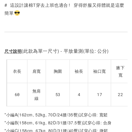
# 這設計讓棉T穿去上班也適合! 穿得舒服又得體就是這麼
簡單
加入購物車
(此款為單一尺寸) - 平放量測(單位: 公分)
尺寸說明
腋下
衣長
肩寬
胸圍
袖長
袖口寬
寬
無肩
60
53
4
17
22
線
*小編A(162cm, 52kg, 70D/24腰/35臀)試穿心得: 寬鬆
*小編B(158cm, 61kg, 82D/31腰/37.5臀)試穿心得: 合身
*小編C(158cm, 67kg, 80D/31腰/40臀)試穿心得: 微鬆