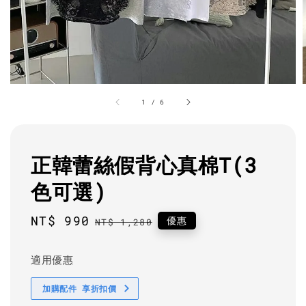
1
/
6
正韓蕾絲假背心真棉T(3
色可選)
Sale
NT$ 990
Regular
優惠
NT$ 1,280
price
price
適用優惠
加購配件 享折扣價