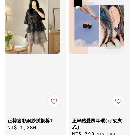
優惠
正韓迷彩網紗拼接棉T
正韓酷愛風耳環(可改夾
式)
Regular
NT$ 1,280
Sale
NT$ 290
Regular
price
NT$ 380