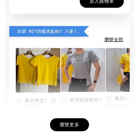
加入購物車
加購 MIT防曬透氣棉T 只要190元
瀏覽全部
每日一笑雙
希望相隨雙面T
素色雙面T (3
色可選)
-
NT$ 190
瀏覽更多
NT$ 450
-
+
-
+
NT$ 190
NT$ 190
NT$ 450
NT$ 450