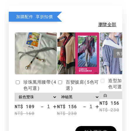
加購配件 享折扣價
瀏覽全部
售完
造型加分肩
珍珠萬用腰帶(4
百變披肩(5色可
色可選)
色可選)
選)
NT$ 156
-
+
-
+
NT$ 109
NT$ 156
NT$ 230
NT$ 160
NT$ 230