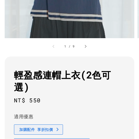
1
/
9
輕盈感連帽上衣(2色可
選)
Regular
NT$ 550
price
適用優惠
加購配件 享折扣價