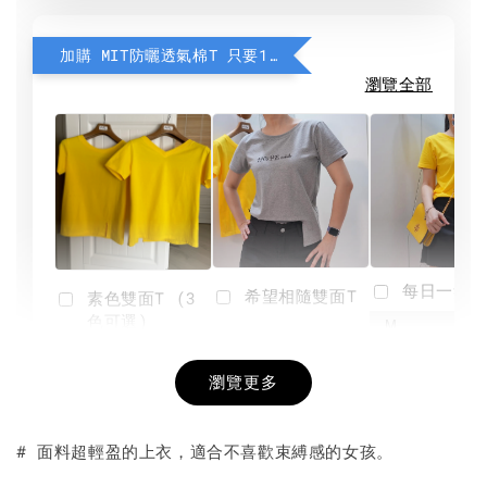
加購 MIT防曬透氣棉T 只要190元
瀏覽全部
每日一笑雙
希望相隨雙面T
素色雙面T (3
色可選)
-
NT$ 190
瀏覽更多
NT$ 450
-
+
-
+
NT$ 190
NT$ 190
NT$ 450
NT$ 450
# 面料超輕盈的上衣，適合不喜歡束縛感的女孩。
加入購物車