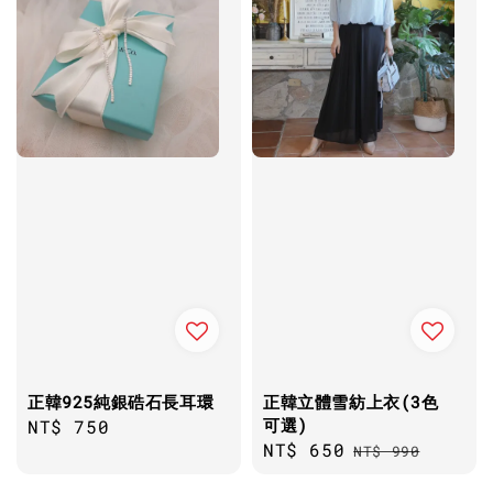
正韓925純銀硞石長耳環
正韓立體雪紡上衣(3色
可選)
Regular
NT$ 750
Sale
NT$ 650
Regular
price
NT$ 990
price
price