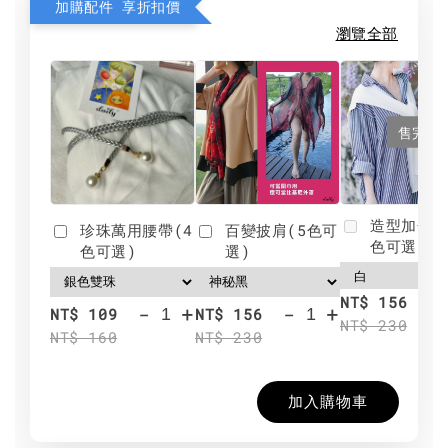
加購配件 享折扣價
瀏覽全部
售完
造型加分肩
珍珠萬用腰帶(4
百變披肩(5色可
色可選)
色可選)
選)
NT$ 156
-
+
-
+
NT$ 109
NT$ 156
NT$ 230
NT$ 160
NT$ 230
加入購物車