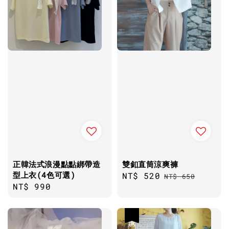
正韓法式浪漫點點綁帶造
雙釦直筒涼爽褲
型上衣(4色可選)
Sale
NT$ 520
Regular
NT$ 650
Regular
NT$ 990
price
price
price
優惠