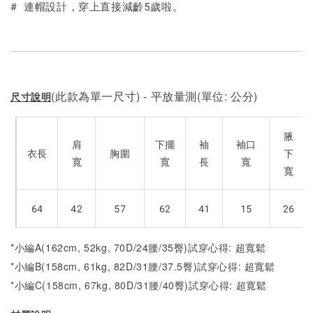
# 連帽設計，穿上直接減齡5歲啦。
(此款為單一尺寸) - 平放量測(單位: 公分)
尺寸說明
腋
肩
下擺
袖
袖口
衣長
胸圍
下
寬
寬
長
寬
寬
64
42
57
62
41
15
26
*小編A(162cm, 52kg, 70D/24腰/35臀)試穿心得: 超寬鬆
*小編B(158cm, 61kg, 82D/31腰/37.5臀)試穿心得:
超寬鬆
*小編C(158cm, 67kg, 80D/31腰/40臀)試穿心得: 超寬
鬆