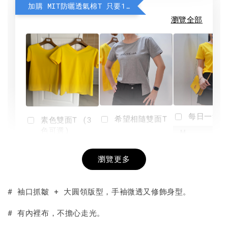
加購 MIT防曬透氣棉T 只要190元
瀏覽全部
每日一笑雙
希望相隨雙面T
素色雙面T (3
色可選)
-
NT$ 190
瀏覽更多
NT$ 450
-
+
-
+
NT$ 190
NT$ 190
NT$ 450
NT$ 450
# 袖口抓皺 + 大圓領版型，手袖微透又修飾身型。
加入購物車
# 有內裡布，不擔心走光。