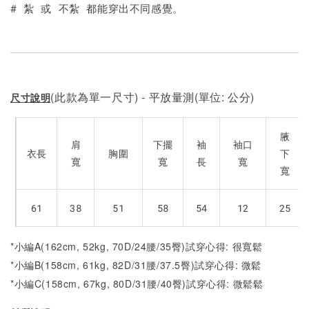
# 紮 或 不紮 都能穿出不同感覺。
(此款為單一尺寸) - 平放量測(單位: 公分)
尺寸說明
腋
肩
下擺
袖
袖口
衣長
胸圍
下
寬
寬
長
寬
寬
61
38
51
58
54
12
25
*小編A(162cm, 52kg, 70D/24腰/35臀)試穿心得: 很寬鬆
*小編B(158cm, 61kg, 82D/31腰/37.5臀)試穿心得:
微鬆
*小編C(158cm, 67kg, 80D/31腰/40臀)試穿心得: 微鬆
鬆