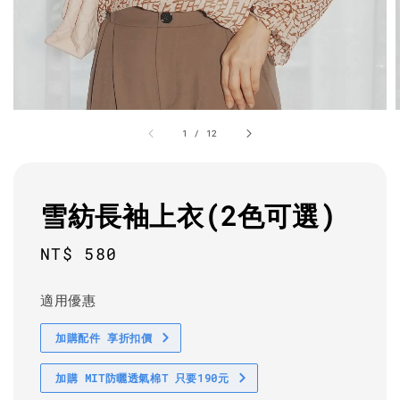
1
/
12
雪紡長袖上衣(2色可選)
Regular
NT$ 580
price
適用優惠
加購配件 享折扣價
加購 MIT防曬透氣棉T 只要190元