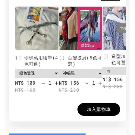
售完
造型加分肩
珍珠萬用腰帶(4
百變披肩(5色可
色可選)
色可選)
選)
NT$ 156
-
+
-
+
NT$ 109
NT$ 156
NT$ 230
NT$ 160
NT$ 230
加入購物車