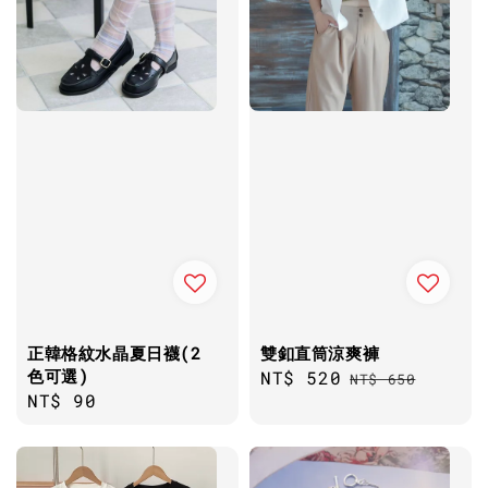
正韓格紋水晶夏日襪(2
雙釦直筒涼爽褲
色可選)
Sale
NT$ 520
Regular
NT$ 650
Regular
NT$ 90
price
price
price