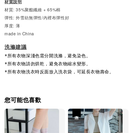
材質說明
材質: 35%聚酯纖維 + 65%棉
彈性: 外雪紡無彈性/內裡布彈性好
厚度: 薄
made in China
洗滌建議
*所有衣物深淺色需分開洗滌，避免染色。
*所有衣物請勿烘乾，避免衣物縮水變形。
*所有衣物洗衣時反面放入洗衣袋，可延長衣物壽命。
您可能也喜歡
優惠