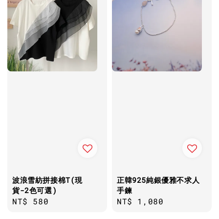
波浪雪紡拼接棉T(現
正韓925純銀優雅不求人
貨-2色可選)
手鍊
Regular
NT$ 580
Regular
NT$ 1,080
price
price