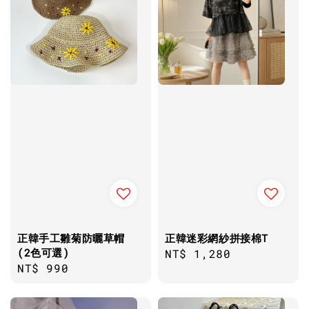
正韓手工雛菊防曬草帽
正韓迷彩網紗拼接棉T
(2色可選)
Regular
NT$ 1,280
Regular
NT$ 990
price
price