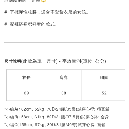
加入購物車
# 下擺彈性收腰，適合不愛紮衣服的女孩。
# 配褲搭裙都好看的款式。
(此款為單一尺寸) - 平放量測(單位: 公分)
尺寸說明
衣長
肩寬
胸圍
60
38
52
*小編A(162cm, 52kg, 70D/24腰/35臀)試穿心得: 很寬鬆
*小編B(158cm, 61kg, 82D/31腰/37.5臀)試穿心得:
合身
*小編C(158cm, 67kg, 80D/31腰/40臀)試穿心得:
寬鬆