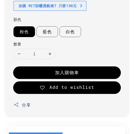
加購 MIT防曬透氣棉T 只要190元
顏色
粉色
藍色
白色
數量
加入購物車
Add to wishlist
分享