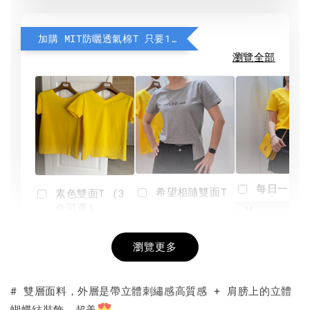
加購 MIT防曬透氣棉T 只要190元
瀏覽全部
每日一笑雙
希望相隨雙面T
素色雙面T (3
色可選)
-
NT$ 190
瀏覽更多
NT$ 450
-
+
-
+
NT$ 190
NT$ 190
NT$ 450
NT$ 450
# 雙層面料，外層是帶立體刺繡感高質感 + 肩膀上的立體
蝴蝶結裝飾，超美