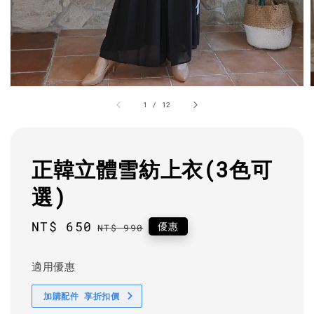
1
/
12
正韓立體雪紡上衣(3色可
選)
Sale
NT$ 650
Regular
優惠
NT$ 990
price
price
適用優惠
加購配件 享折扣價