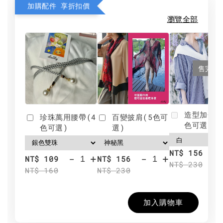
加購配件 享折扣價
瀏覽全部
售完
造型加分肩
珍珠萬用腰帶(4
百變披肩(5色可
色可選)
色可選)
選)
NT$ 156
-
+
-
+
NT$ 109
NT$ 156
NT$ 230
NT$ 160
NT$ 230
加入購物車