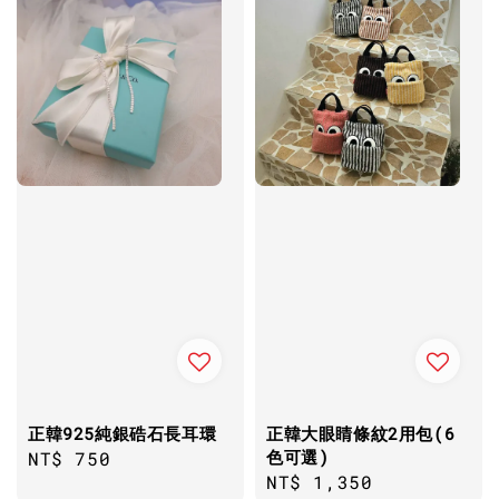
正韓925純銀硞石長耳環
正韓大眼睛條紋2用包(6
色可選)
Regular
NT$ 750
Regular
NT$ 1,350
price