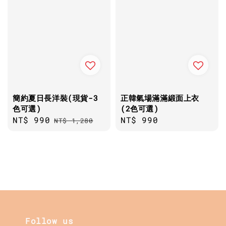
簡約夏日長洋裝(現貨-3
正韓氣場滿滿緞面上衣
色可選)
(2色可選)
Sale
NT$ 990
Regular
Regular
NT$ 990
NT$ 1,280
price
price
price
Follow us