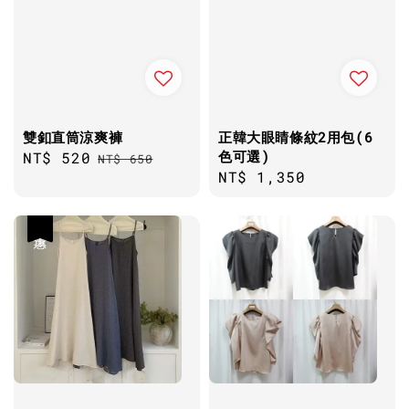
雙釦直筒涼爽褲
正韓大眼睛條紋2用包(6
色可選)
Sale
NT$ 520
Regular
NT$ 650
Regular
NT$ 1,350
price
price
price
優惠