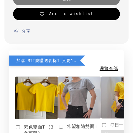
Add to wishlist
分享
加購 MIT防曬透氣棉T 只要190元
瀏覽全部
每日一笑雙
希望相隨雙面T
素色雙面T (3
色可選)