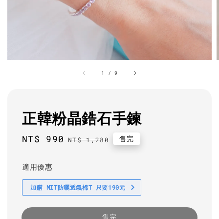
1
/
9
正韓粉晶鋯石手鍊
Sale
NT$ 990
Regular
售完
NT$ 1,280
price
price
適用優惠
加購 MIT防曬透氣棉T 只要190元
售完