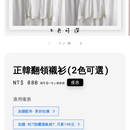
1
/
10
正韓翻領襯衫(2色可選)
Sale
NT$ 880
Regular
優惠
NT$ 1,080
price
price
適用優惠
加購配件 享折扣價
加購 MIT防曬透氣棉T 只要190元