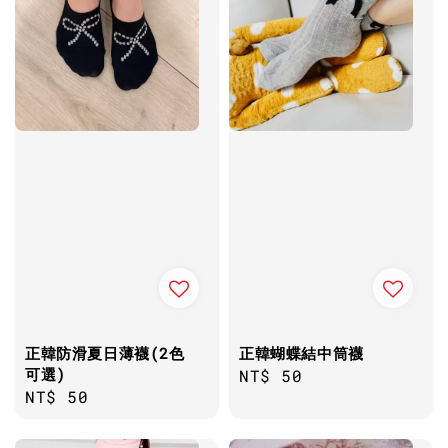
正韓防滑夏日薄襪(2色
正韓蝴蝶結中筒襪
可選)
Regular
NT$ 50
Regular
NT$ 50
price
price