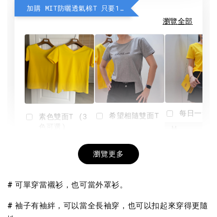
加購 MIT防曬透氣棉T 只要190元
瀏覽全部
每日一笑雙
希望相隨雙面T
素色雙面T (3
色可選)
-
NT$ 190
瀏覽更多
NT$ 450
-
+
-
+
NT$ 190
NT$ 190
NT$ 450
NT$ 450
# 可單穿當襯衫，也可當外罩衫。
加入購物車
# 袖子有袖絆，可以當全長袖穿，也可以扣起來穿得更隨