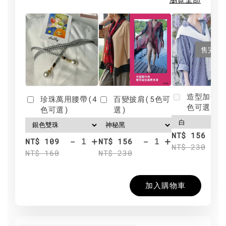
售完
造型加分肩
珍珠萬用腰帶(4
百變披肩(5色可
色可選)
色可選)
選)
NT$ 156
-
+
-
+
NT$ 109
NT$ 156
NT$ 230
NT$ 160
NT$ 230
加入購物車