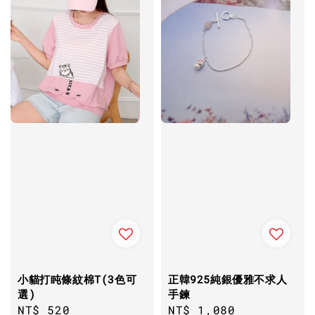
小貓打盹條紋棉T(3色可
正韓925純銀優雅不求人
選)
手鍊
Regular
NT$ 520
Regular
NT$ 1,080