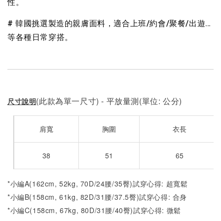
性。
# 韓國挑選製造的親膚面料，適合上班/約會/聚餐/出遊…
等各種日常穿搭。
(此款為單一尺寸) - 平放量測(單位: 公分)
尺寸說明
肩寬
胸圍
衣長
38
51
65
*小編A(162cm, 52kg, 70D/24腰/35臀)試穿心得: 超寬鬆
*小編B(158cm, 61kg, 82D/31腰/37.5臀)試穿心得: 合身
*小編C(158cm, 67kg, 80D/31腰/40臀)試穿心得: 微
鬆