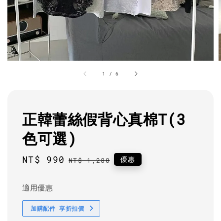
1
/
6
正韓蕾絲假背心真棉T(3
色可選)
Sale
NT$ 990
Regular
優惠
NT$ 1,280
price
price
適用優惠
加購配件 享折扣價