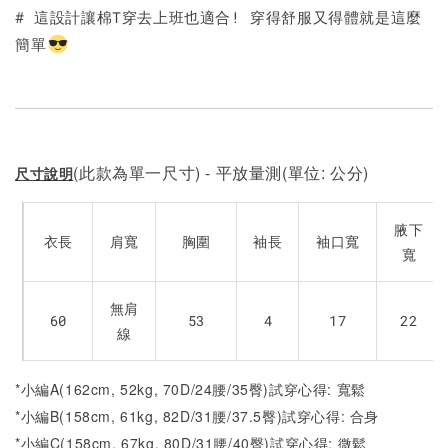
# 這設計讓棉T穿去上班也適合! 穿得舒服又得體就是這麼
簡單
加入購物車
(此款為單一尺寸) - 平放量測(單位: 公分)
尺寸說明
腋下
衣長
肩寬
胸圍
袖長
袖口寬
寬
無肩
60
53
4
17
22
線
*小編A(162cm, 52kg, 70D/24腰/35臀)試穿心得: 寬鬆
*小編B(158cm, 61kg, 82D/31腰/37.5臀)試穿心得: 合身
*小編C(158cm, 67kg, 80D/31腰/40臀)試穿心得: 微鬆