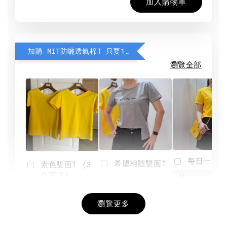
加入購物車
加購 MIT防曬透氣棉T 只要190元
瀏覽全部
每日一笑雙
希望相隨雙面T
素色雙面T (3
色可選)
-
NT$ 190
瀏覽更多
NT$ 450
-
+
-
+
NT$ 190
NT$ 190
NT$ 450
NT$ 450