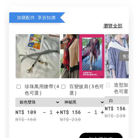
加購配件 享折扣價
瀏覽全部
售完
造型加分肩
珍珠萬用腰帶(4
百變披肩(5色可
色可選)
色可選)
選)
NT$ 156
-
+
-
+
NT$ 109
NT$ 156
NT$ 230
NT$ 160
NT$ 230