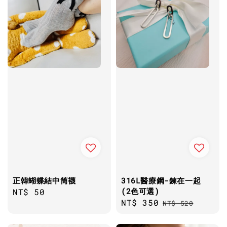
正韓蝴蝶結中筒襪
316L醫療鋼-鍊在一起
(2色可選)
Regular
NT$ 50
Sale
NT$ 350
Regular
price
NT$ 520
price
price