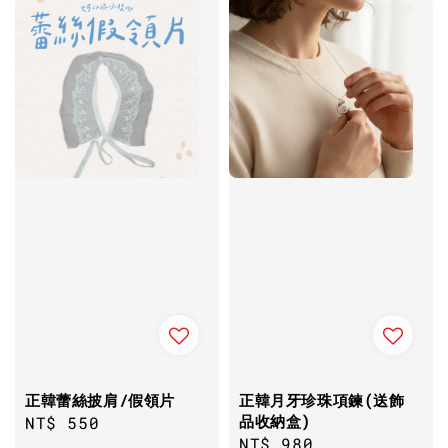
正韓蕾絲披肩/假領片
正韓月牙珍珠項鍊(送飾
品收納盒)
Regular
NT$ 550
Regular
NT$ 980
price