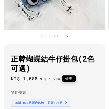
1
/
5
正韓蝴蝶結牛仔掛包(2色
可選)
Sale
NT$ 1,080
Regular
優惠
NT$ 1,280
price
price
適用優惠
加購 MIT防曬透氣棉T 只要190元