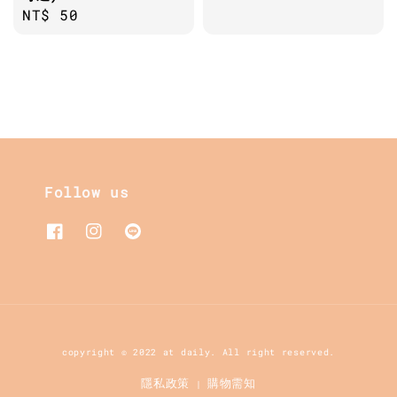
price
Regular
NT$ 50
price
Follow us
copyright © 2022 at daily. All right reserved.
隱私政策
購物需知
|