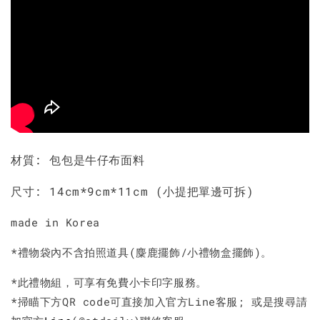
材質: 包包是牛仔布面料
尺寸: 14cm*9cm*11cm (小提把單邊可拆)
made in Korea
*禮物袋內不含拍照道具(麋鹿擺飾/小禮物盒擺飾)。
*此禮物組，可享有免費小卡印字服務。
*掃瞄下方QR code可直接加入官方Line客服; 或是搜尋請