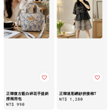
正韓復古藍白碎花手提斜
正韓迷彩網紗拼接棉T
揹兩用包
Regular
NT$ 1,280
Regular
NT$ 990
price
price