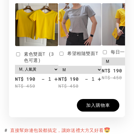
每日一笑雙
希望相隨雙面T
素色雙面T (3
色可選)
-
NT$ 190
NT$ 450
-
+
-
+
NT$ 190
NT$ 190
NT$ 450
NT$ 450
加入購物車
#
直接幫妳連包
裝都搞定，讓妳送禮大方又好看