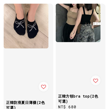
正韓方領bra top(2色
可選)
正韓防滑夏日薄襪(2色
Regular
NT$ 680
可選)