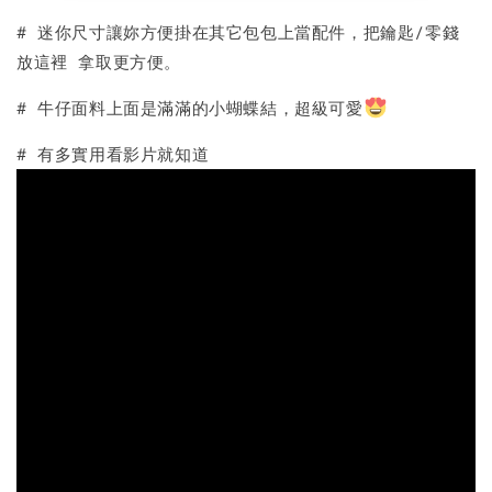
# 迷你尺寸讓妳方便掛在其它包包上當配件，把鑰匙/零錢
放這裡 拿取更方便。
# 牛仔面料上面是滿滿的小蝴蝶結，超級可愛
# 有多實用看影片就知道