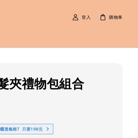
登入
購物車
髮夾禮物包組合
r
0
防曬透氣棉T 只要190元