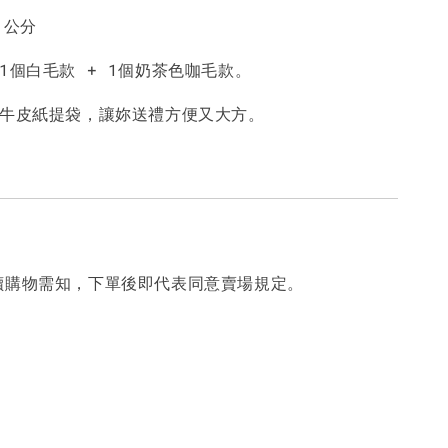
1公分
1個白毛款 + 1個奶茶色咖毛款。
個牛皮紙提袋，讓妳送禮方便又大方。
讀購物需知，下單後即代表同意賣場規定。