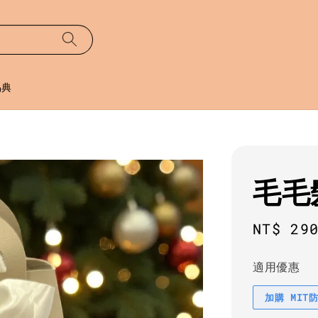
易典
毛毛
Regula
NT$ 29
price
適用優惠
加購 MIT