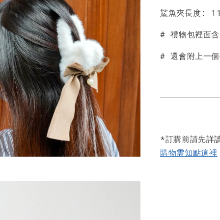
鯊魚夾長度: 1
# 禮物包裡面含
# 還會附上一
*訂購前請先詳
購物需知點這裡