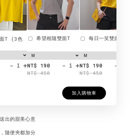
希望相隨雙面T
每日一笑雙面T
面T (3色
-
+
-
+
-
+
NT$ 190
NT$ 190
N
NT$ 450
NT$ 450
N
加入購物車
能送出的甜美心意
夾，隨便夾都加分