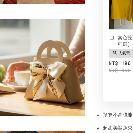
素色雙
可選)
NT$ 190
NT$ 450
# 預算不高也
# 超甜美鯊魚