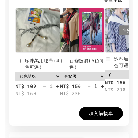
售完
造型加分肩
珍珠萬用腰帶(4
百變披肩(5色可
色可選)
色可選)
選)
NT$ 156
-
+
-
+
NT$ 109
NT$ 156
NT$ 230
NT$ 160
NT$ 230
加入購物車