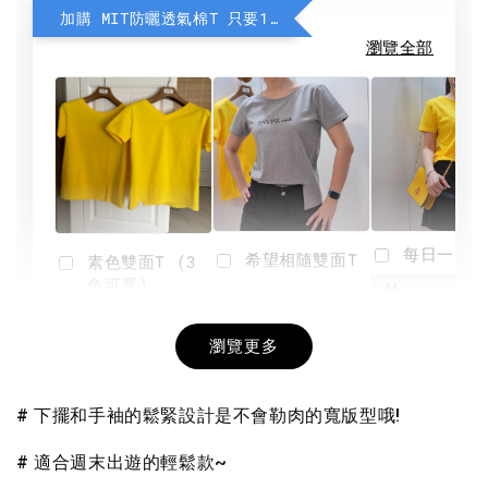
加購 MIT防曬透氣棉T 只要190元
瀏覽全部
每日一笑雙
希望相隨雙面T
素色雙面T (3
色可選)
-
NT$ 190
瀏覽更多
NT$ 450
-
+
-
+
NT$ 190
NT$ 190
NT$ 450
NT$ 450
# 下擺和手袖的鬆緊設計是不會勒肉的寬版型哦!
加入購物車
# 適合週末出遊的輕鬆款~ 