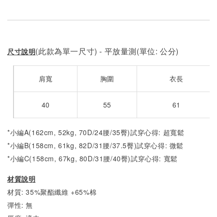
(此款為單一尺寸) - 平放量測(單位: 公分)
尺寸說明
肩寬
胸圍
衣長
40
55
61
*小編A(162cm, 52kg, 70D/24腰/35臀)試穿心得: 超寬鬆
*小編B(158cm, 61kg, 82D/31腰/37.5臀)試穿心得: 微
鬆
*小編C(158cm, 67kg, 80D/31腰/40臀)試穿心得:
寬鬆
材質說明
材質: 35%聚酯纖維 +65%棉
彈性: 無