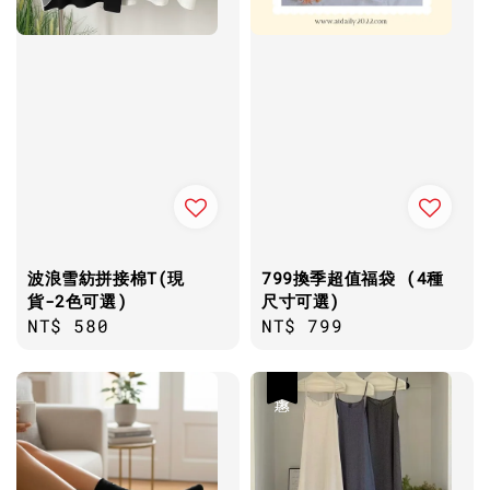
波浪雪紡拼接棉T(現
799換季超值福袋 (4種
貨-2色可選)
尺寸可選)
Regular
NT$ 580
Regular
NT$ 799
price
price
優惠