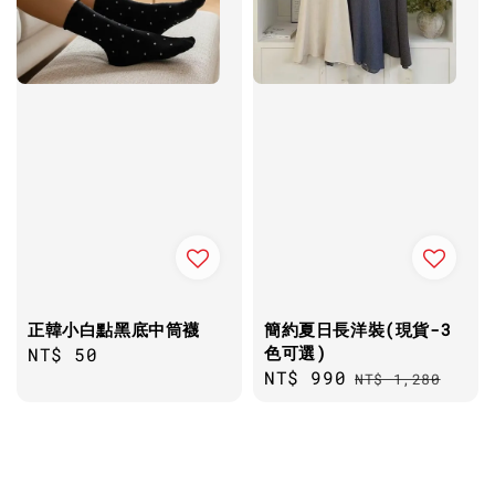
正韓小白點黑底中筒襪
簡約夏日長洋裝(現貨-3
色可選)
Regular
NT$ 50
Sale
NT$ 990
Regular
price
NT$ 1,280
price
price