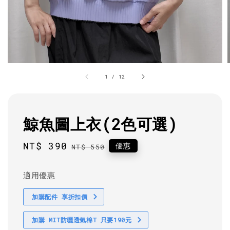
1
/
12
鯨魚圖上衣(2色可選)
Sale
NT$ 390
Regular
優惠
NT$ 550
price
price
適用優惠
加購配件 享折扣價
加購 MIT防曬透氣棉T 只要190元