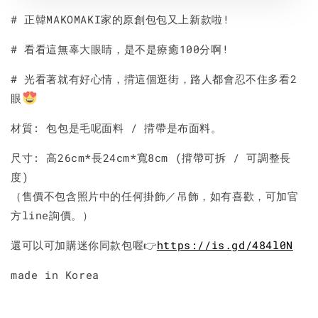
# 正韓MAKOMAKI家的原創包包又上新款啦!
# 看看這無辜大眼睛，是不是療癒100分啊!
# 光看著就有好心情，揹這個逛街，路人都會忍不住多看2
眼
材質: 包包是毛呢面料 / 揹帶是布面料。
尺寸: 高26cm*長24cm*寬8cm (揹帶可拆 / 可調整長
度)
（售價不包含照片中的任何掛飾／吊飾，如有喜歡，可加官
方line詢價。）
還可以可加購迷你同款包喔👉
https://is.gd/484l0N
made in Korea