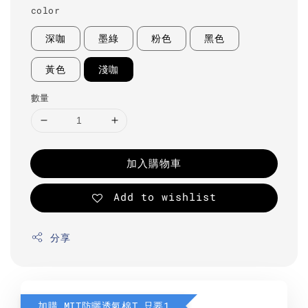
color
深咖
墨綠
粉色
黑色
黃色
淺咖
數量
加入購物車
Add to wishlist
分享
加購 MIT防曬透氣棉T 只要190元