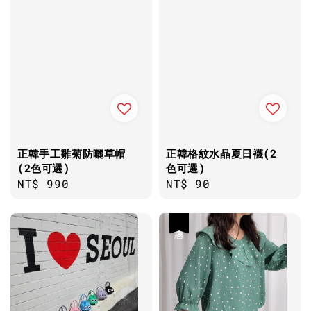
正韓手工雛菊防曬草帽
正韓格紋水晶夏日襪(2
(2色可選)
色可選)
Regular
NT$ 990
Regular
NT$ 90
price
price
優惠