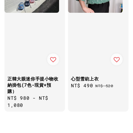
正韓大眼迷你手提小物收
心型雪紡上衣
納掛包(7色-現貨+預
Sale
NT$ 490
Regular
NT$ 520
購）
price
price
Regular
NT$ 980
-
NT$
price
1,080