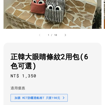
1
/
10
正韓大眼睛條紋2用包(6
色可選)
Regular
NT$ 1,350
price
適用優惠
加購 MIT防曬透氣棉T 只要190元