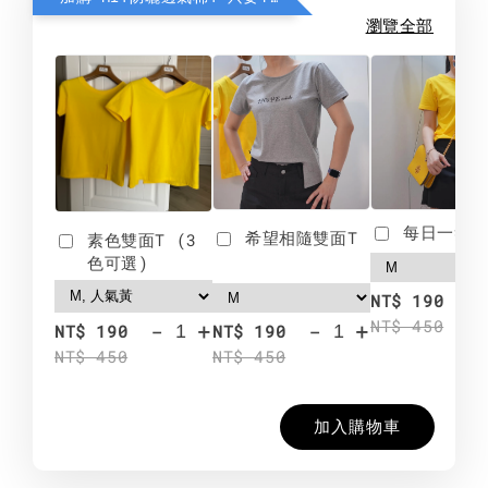
瀏覽全部
每日一笑雙
希望相隨雙面T
素色雙面T (3
色可選)
-
NT$ 190
NT$ 450
-
+
-
+
NT$ 190
NT$ 190
NT$ 450
NT$ 450
加入購物車