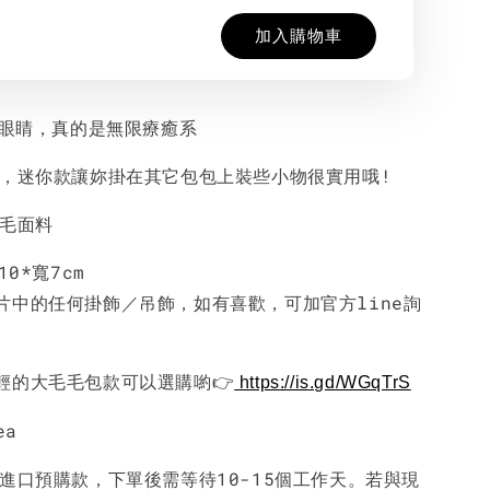
加入購物車
大眼睛，真的是無限療癒系
質，迷你款讓妳掛在其它包包上裝些小物很實用哦!
毛毛面料
10*寬7cm
片中的任何掛飾／吊飾，如有喜歡，可加官方line詢
輕的大毛毛包款可以選購喲👉
https://is.gd/WGqTrS
ea
國進口預購款，下單後需等待10-15個工作天。若與現