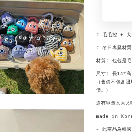
# 毛毛控 + 
# 冬日專屬材
材質: 包包是
尺寸: 長14*高
（售價不包含照
價。）
還有容量又大又
made in Kor
- 此商品為韓