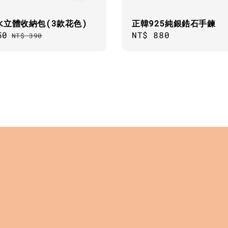
水立體收納包(3款花色)
正韓925純銀鋯石手鍊
50
Regular
Regular
NT$ 880
NT$ 390
price
price