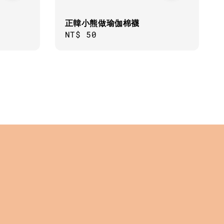
正韓小熊做瑜伽棉襪
Regular
NT$ 50
price