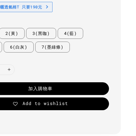
防曬透氣棉T 只要190元
2(黃)
3(黑咖)
4(藍)
6(白灰)
7(墨綠條)
加入購物車
Add to wishlist