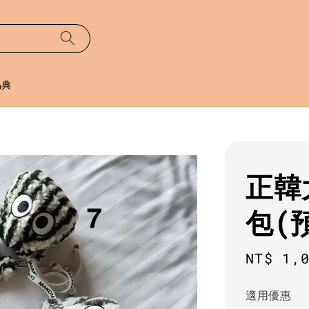
易典
正韓
包(
Regula
NT$ 1,
price
適用優惠