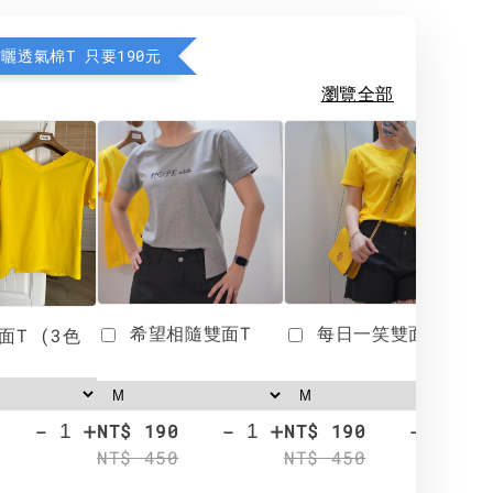
防曬透氣棉T 只要190元
瀏覽全部
希望相隨雙面T
每日一笑雙面T
面T (3色
-
+
-
+
-
+
NT$ 190
NT$ 190
N
NT$ 450
NT$ 450
N