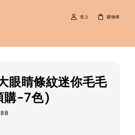
登入
購物車
大眼睛條紋迷你毛毛
預購-7色)
r
080