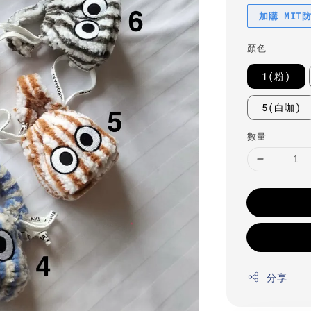
加購 MIT
顏色
1(粉)
5(白咖)
數量
分享