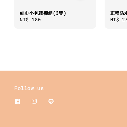
絲巾小包韓襪組(3雙)
正韓防
Regular
NT$ 180
Sale
NT$ 2
price
price
Follow us