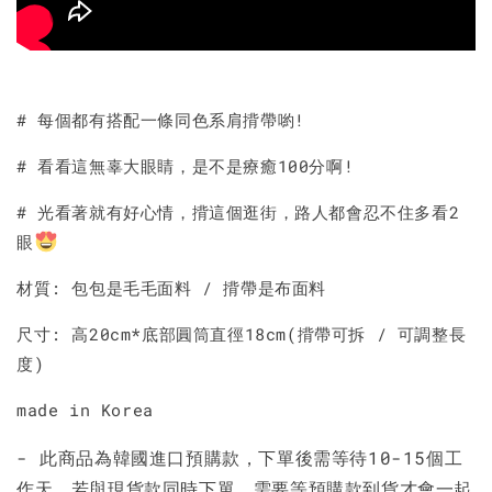
# 每個都有搭配一條同色系肩揹帶喲!
# 看看這無辜大眼睛，是不是療癒100分啊!
# 光看著就有好心情，揹這個逛街，路人都會忍不住多看2
眼
材質: 包包是毛毛面料 / 揹帶是布面料
尺寸: 高20cm*底部圓筒直徑18cm(揹帶可拆 / 可調整長
度)
made in Korea
- 此商品為韓國進口預購款，下單後需等待10-15個工
作天。若與現貨款同時下單，需要等預購款到貨才會一起