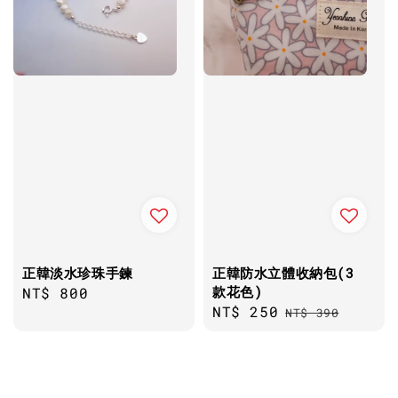
正韓淡水珍珠手鍊
正韓防水立體收納包(3
款花色)
Regular
NT$ 800
Sale
NT$ 250
Regular
price
NT$ 390
price
price