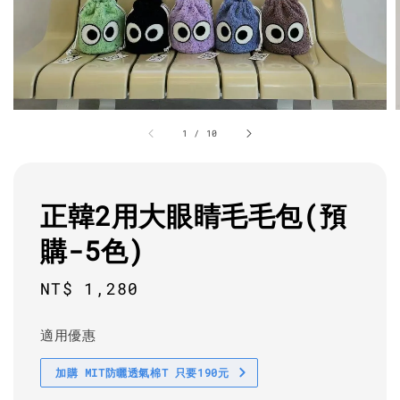
1
/
10
正韓2用大眼睛毛毛包(預
購-5色)
Regular
NT$ 1,280
price
適用優惠
加購 MIT防曬透氣棉T 只要190元