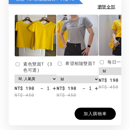
瀏覽全部
每日一笑雙
希望相隨雙面T
素色雙面T (3
色可選)
-
NT$ 190
NT$ 450
-
+
-
+
NT$ 190
NT$ 190
NT$ 450
NT$ 450
加入購物車