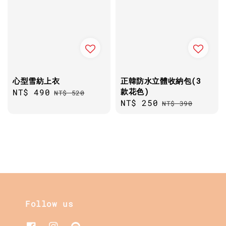
心型雪紡上衣
正韓防水立體收納包(3
款花色)
Sale
NT$ 490
Regular
NT$ 520
Sale
NT$ 250
Regular
price
price
NT$ 390
price
price
Follow us