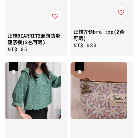
正韓方領bra top(2色
正韓BIARRITZ超薄防滑
可選)
隱形襪(2色可選)
Regular
NT$ 680
Regular
NT$ 85
price
price
優惠
優惠