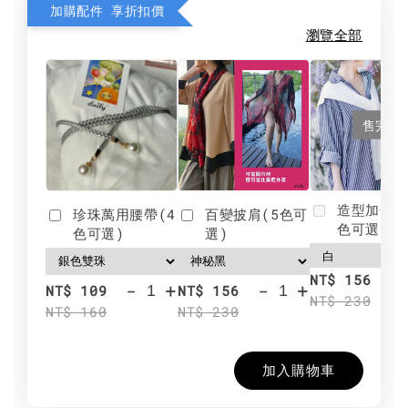
加購配件 享折扣價
瀏覽全部
售完
造型加分肩
珍珠萬用腰帶(4
百變披肩(5色可
色可選)
色可選)
選)
NT$ 156
-
+
-
+
NT$ 109
NT$ 156
NT$ 230
NT$ 160
NT$ 230
加入購物車