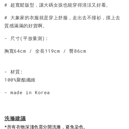
加入購物車
# 超寬鬆版型，讓大碼女孩也能穿得清涼又好看。
# 大象家的衣服就是穿上舒服，走出去不撞衫，摸上去
質感滿滿的好貨啊。
- 尺寸(平放量測):
胸寬64cm / 全長119cm / 臀86cm
- 材質:
100%聚酯纖維
- made in Korea
洗滌建議
*所有衣物深淺色需分開洗滌，避免染色。