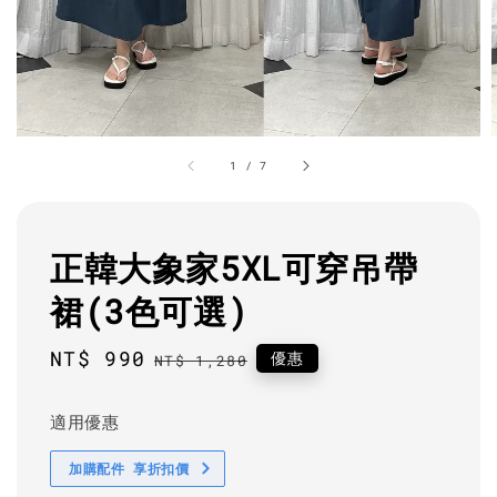
1
/
7
正韓大象家5XL可穿吊帶
裙(3色可選)
Sale
NT$ 990
Regular
優惠
NT$ 1,280
price
price
適用優惠
加購配件 享折扣價