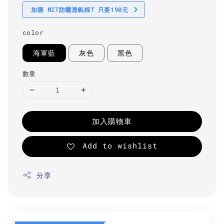
加購 MIT防曬透氣棉T 只要190元
color
海軍藍
灰色
黑色
數量
加入購物車
Add to wishlist
分享