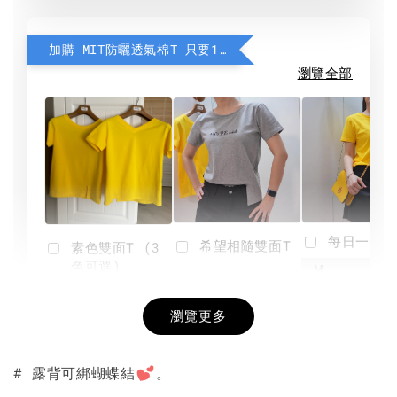
加購 MIT防曬透氣棉T 只要190元
瀏覽全部
每日一笑雙
希望相隨雙面T
素色雙面T (3
色可選)
-
NT$ 190
瀏覽更多
NT$ 450
-
+
-
+
NT$ 190
NT$ 190
NT$ 450
NT$ 450
# 露背可綁蝴蝶結
。