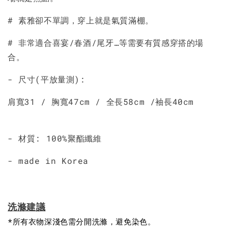
# 素雅卻不單調，穿上就是氣質滿棚。
# 非常適合喜宴/春酒/尾牙…等需要有質感穿搭的場
合。
- 尺寸(平放量測):
肩寬31 / 胸寬47cm / 全長58cm /袖長40cm
- 材質: 100%聚酯纖維
- made in Korea
洗滌建議
*所有衣物深淺色需分開洗滌，避免染色。