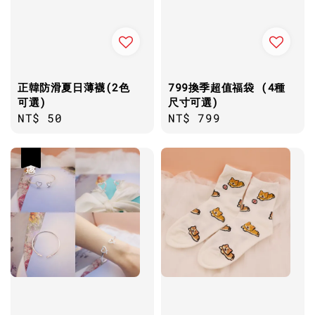
正韓防滑夏日薄襪(2色
799換季超值福袋 (4種
可選)
尺寸可選)
Regular
NT$ 50
Regular
NT$ 799
price
price
優惠