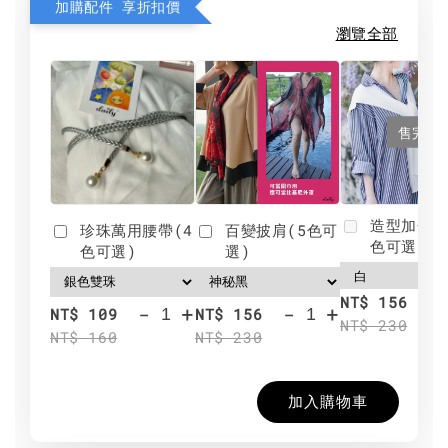
加購配件 享折扣價
瀏覽全部
售完
造型加分肩
珍珠萬用腰帶(4
百變披肩(5色可
色可選)
色可選)
選)
NT$ 156
-
+
-
+
NT$ 109
NT$ 156
NT$ 230
NT$ 160
NT$ 230
加入購物車