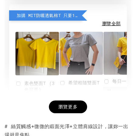
加購 MIT防曬透氣棉T 只要190元
瀏覽全部
每日一笑雙
希望相隨雙面T
素色雙面T (3
色可選)
-
NT$ 190
瀏覽更多
NT$ 450
-
+
-
+
NT$ 190
NT$ 190
NT$ 450
NT$ 450
# 絲質觸感+微微的緞面光澤+立體肩線設計，讓妳一出
場就是焦點。
加入購物車