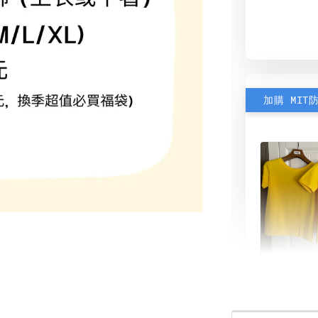
加購 MIT
素色雙
可選)