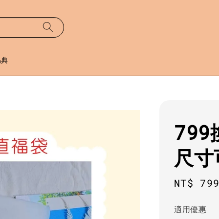
易典
79
尺寸
Regula
NT$ 79
price
適用優惠