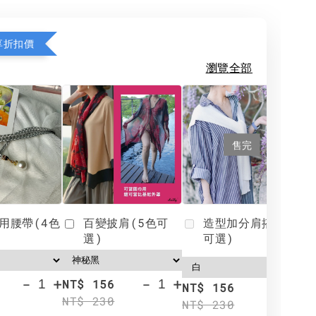
享折扣價
瀏覽全部
售完
用腰帶(4色
百變披肩(5色可
造型加分肩搭(4色
選)
可選)
-
+
-
+
NT$ 156
N
NT$ 156
NT$ 230
N
NT$ 230