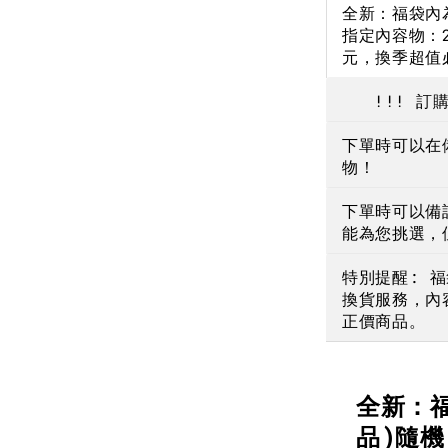
全新：福袋內
NT$ 190
指定內容物：2
元，換季超值
NT$ 450
!!! 訂購
下單時可以在
物！
下單時可以備
能為您挑選，
特別提醒: 
換貨服務，內
正價商品。
全新：
品)隨