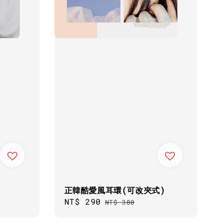
正韓酷愛風耳環(可改夾式)
Sale
NT$ 290
Regular
NT$ 380
price
price