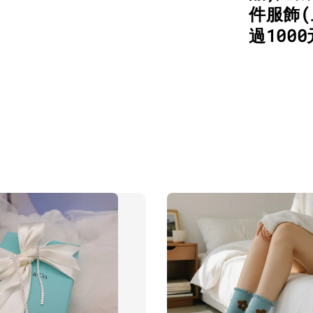
件服飾(
過100