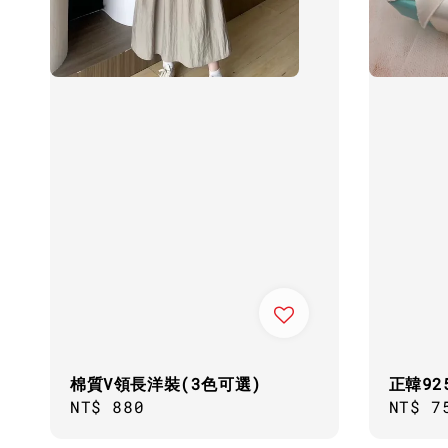
棉質V領長洋裝(3色可選)
正韓9
Regular
NT$ 880
Regul
NT$ 7
price
price