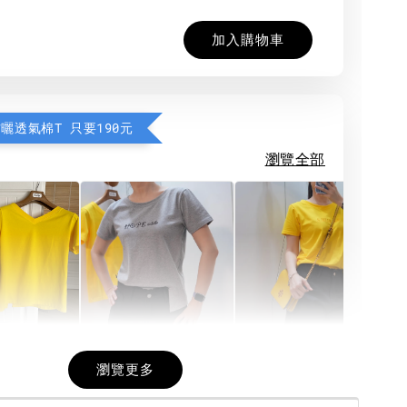
加入購物車
防曬透氣棉T 只要190元
瀏覽全部
希望相隨雙面T
每日一笑雙面T
面T (3色
瀏覽更多