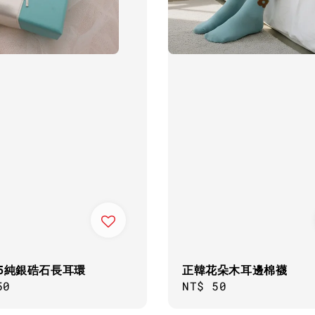
25純銀硞石長耳環
正韓花朵木耳邊棉襪
ar
50
Regular
NT$ 50
price