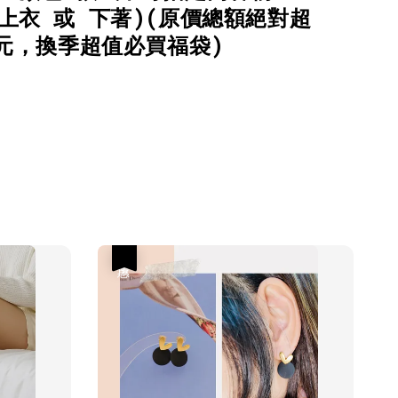
上衣 或 下著)(原價總額絕對超
0元，換季超值必買福袋)
優惠