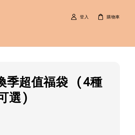
登入
購物車
9換季超值福袋 (4種
可選)
r
9