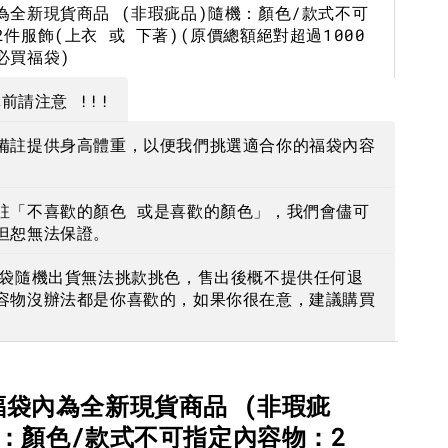
為全新現貨商品 (非瑕疵品)隨機：顏色/款式不可
-
+
-
+
-
+
NT$ 190
NT$ 190
N
件服飾(上衣 或 下著)(原價總額絕對超過1000
必買福袋)
NT$ 450
NT$ 450
N
前請注意 !!!
加入購物車
備註提供身高體重，以便我們挑選適合你的福袋內容
註「不喜歡的顏色 或是喜歡的顏色」，我們會儘可
但恕無法保證。
福袋隨機出貨無法挑款挑色，售出後概不提供任何退
容物沒辦法都是你喜歡的，如果你很在意，建議購買
福袋內為全新現貨商品 (非瑕疵
機：顏色/款式不可指定內容物：2