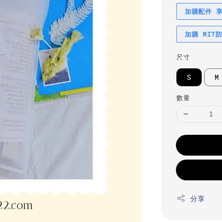
加購配件 
加購 MIT
尺寸
S
M
數量
分享