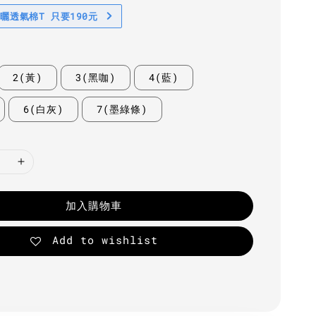
防曬透氣棉T 只要190元
2(黃)
3(黑咖)
4(藍)
6(白灰)
7(墨綠條)
加入購物車
Add to wishlist