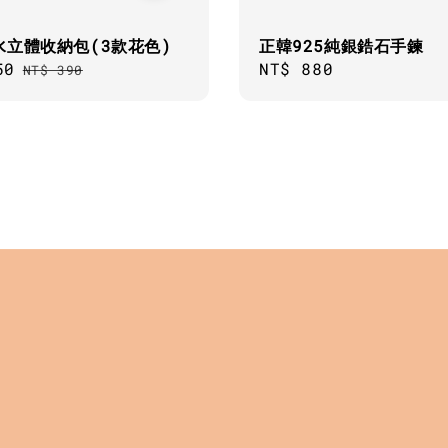
水立體收納包(3款花色)
正韓925純銀鋯石手鍊
50
Regular
Regular
NT$ 880
NT$ 390
price
price