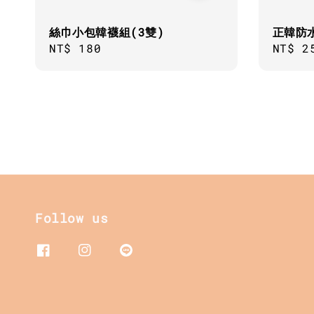
絲巾小包韓襪組(3雙)
正韓防
Regular
NT$ 180
Sale
NT$ 2
price
price
Follow us