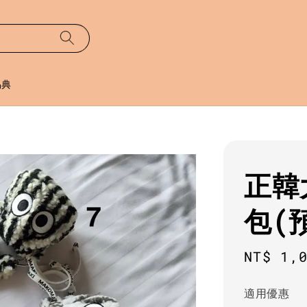
易典
正韓
包(
Regula
NT$ 1,
price
適用優惠