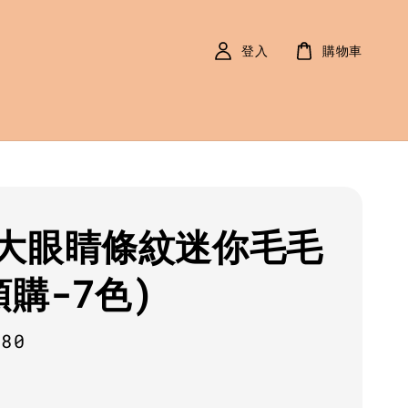
登入
購物車
大眼睛條紋迷你毛毛
預購-7色)
r
080