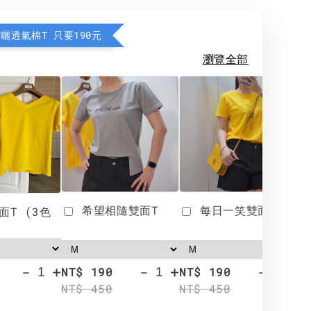
防曬透氣棉T 只要190元
瀏覽全部
希望相隨雙面T
每日一笑雙面T
面T (3色
-
+
-
+
-
+
NT$ 190
NT$ 190
N
NT$ 450
NT$ 450
N