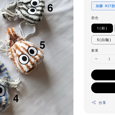
加購 MIT
顏色
1(粉)
5(白咖)
數量
分享