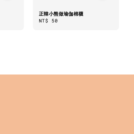
正韓小熊做瑜伽棉襪
Regular
NT$ 50
price