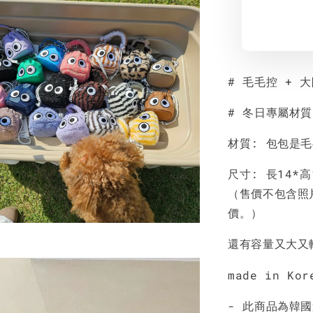
# 毛毛控 + 
# 冬日專屬材
材質: 包包是
尺寸: 長14*高
（售價不包含照
價。）
還有容量又大又
made in Kor
- 此商品為韓