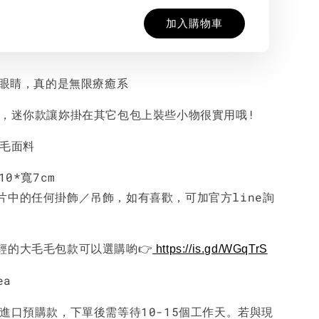
加入購物車
大眼睛，真的是無限療癒系
質，迷你款讓妳掛在其它包包上裝些小物很實用哦!
毛毛面料
10*寬7cm
片中的任何掛飾／吊飾，如有喜歡，可加官方line詢
輕的大毛毛包款可以選購喲👉
https://is.gd/WGqTrS
ea
國進口預購款，下單後需等待10-15個工作天。若與現