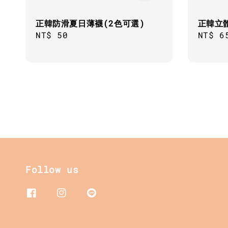
正韓防滑夏日薄襪(2色可選)
正韓立
Regular
NT$ 50
Sale
NT$ 6
price
price
Follow us