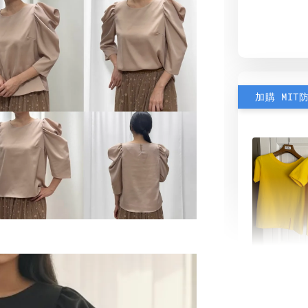
加購 MIT
素色雙
可選)