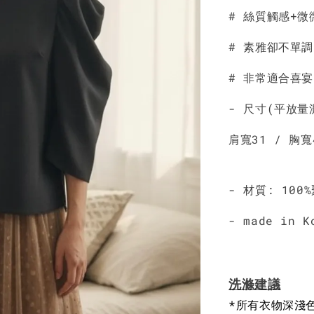
# 絲質觸感+
NT$ 190
NT$ 450
# 素雅卻不單
# 非常適合喜
- 尺寸(平放量
肩寬31 / 胸寬
- 材質: 100
- made in K
洗滌建議
*所有衣物深淺