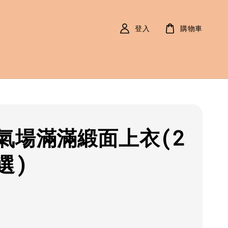
登入
購物車
氣場滿滿緞面上衣(2
選)
r
0