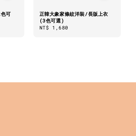
2色可
正韓大象家條紋洋裝/長版上衣
(3色可選)
Regular
NT$ 1,680
price