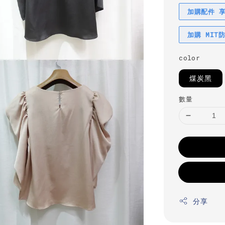
加購配件 
加購 MIT
color
煤炭黑
數量
分享