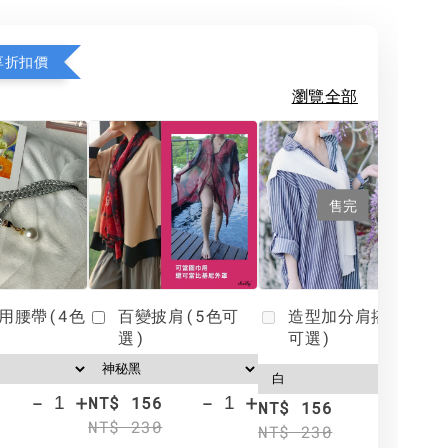
享折扣價
瀏覽全部
售完
用腰帶(4色
百變披肩(5色可
造型加分肩搭(4色
選)
可選)
-
+
-
+
NT$ 156
N
NT$ 156
NT$ 230
N
NT$ 230