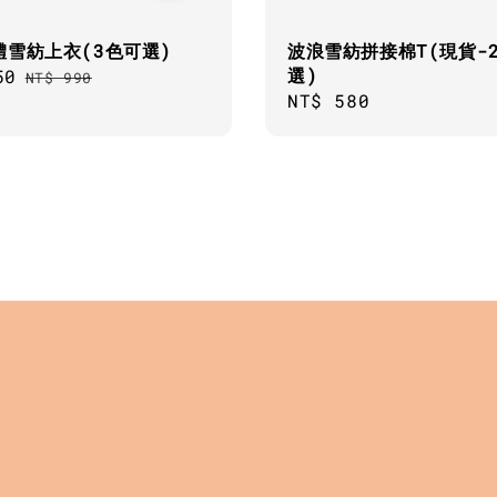
體雪紡上衣(3色可選)
波浪雪紡拼接棉T(現貨-
選)
50
Regular
NT$ 990
Regular
NT$ 580
price
price