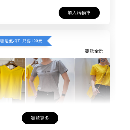
加入購物車
防曬透氣棉T 只要190元
瀏覽全部
希望相隨雙面T
每日一笑雙面T
面T (3色
瀏覽更多