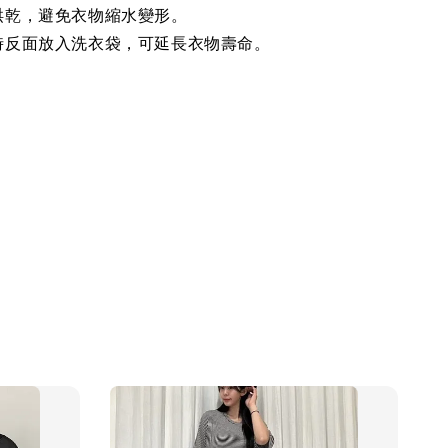
烘乾，避免衣物縮水變形。
時反面放入洗衣袋，可延長衣物壽命。