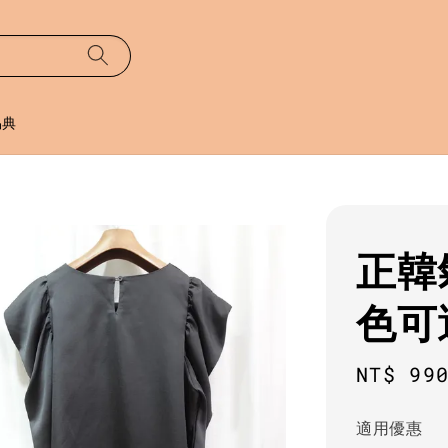
易典
正韓
色可
Regula
NT$ 99
price
適用優惠