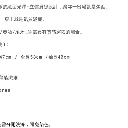
微微的緞面光澤+立體肩線設計，讓妳一出場就是焦點。
-
+
-
+
-
+
NT$ 190
NT$ 190
N
NT$ 450
NT$ 450
N
調，穿上就是氣質滿棚。
宴/春酒/尾牙…等需要有質感穿搭的場合。
加入購物車
測):
47cm / 全長58cm /袖長40cm
%聚酯纖維
orea
色需分開洗滌，避免染色。