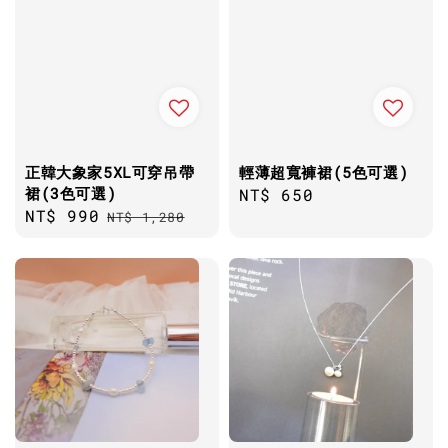
正韓大象家5XL可穿吊帶
輕薄超寬褲裙(5色可選)
裙(3色可選)
Regular
NT$ 650
Sale
NT$ 990
Regular
NT$ 1,280
price
price
price