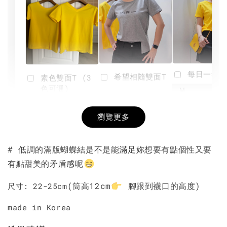
每日一笑雙
希望相隨雙面T
素色雙面T (3
色可選)
-
NT$ 190
瀏覽更多
NT$ 450
-
+
-
+
NT$ 190
NT$ 190
NT$ 450
NT$ 450
# 低調的滿版蝴蝶結是不是能滿足妳想要有點個性又要
有點甜美的矛盾感呢
加入購物車
(筒高12cm
腳跟到襪口的高度)
尺寸: 22-25cm
made in Korea