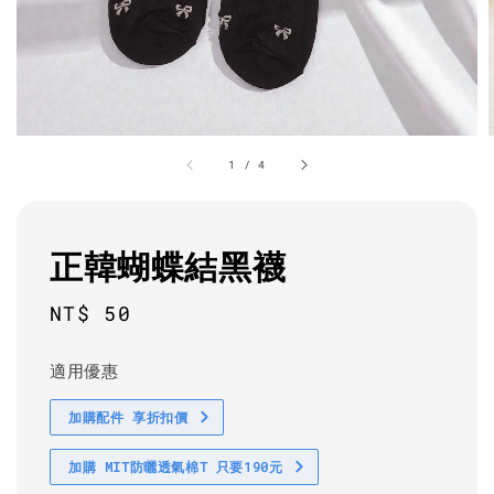
1
/
4
正韓蝴蝶結黑襪
Regular
NT$ 50
price
適用優惠
加購配件 享折扣價
加購 MIT防曬透氣棉T 只要190元