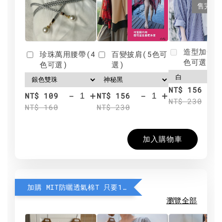
售完
造型加分肩
珍珠萬用腰帶(4
百變披肩(5色可
色可選)
色可選)
選)
NT$ 156
-
+
-
+
NT$ 109
NT$ 156
NT$ 230
NT$ 160
NT$ 230
加入購物車
加購 MIT防曬透氣棉T 只要190元
瀏覽全部