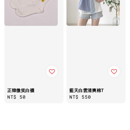
正韓微笑白襪
藍天白雲清爽棉T
Regular
NT$ 50
Regular
NT$ 550
price
price