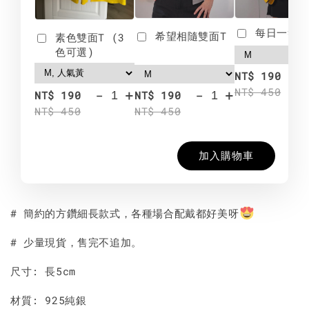
每日一笑雙
希望相隨雙面T
素色雙面T (3
色可選)
-
NT$ 190
NT$ 450
-
+
-
+
NT$ 190
NT$ 190
NT$ 450
NT$ 450
加入購物車
# 簡約的方鑽細長款式，各種場合配戴都好美呀
# 少量現貨，售完不追加。
尺寸: 長5cm
材質: 925純銀