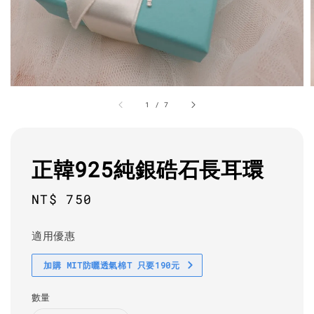
1
/
7
正韓925純銀硞石長耳環
Regular
NT$ 750
price
適用優惠
加購 MIT防曬透氣棉T 只要190元
數量