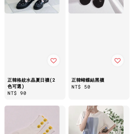
正韓格紋水晶夏日襪(2
正韓蝴蝶結黑襪
色可選)
Regular
NT$ 50
Regular
NT$ 90
price
price