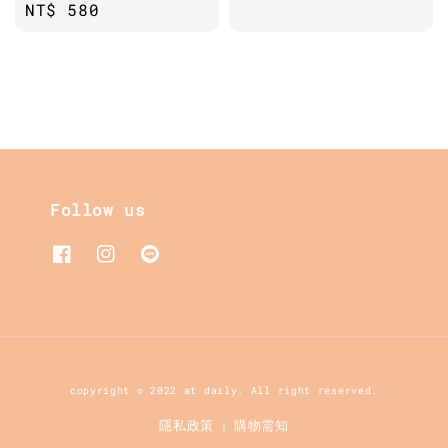
Regular
NT$ 580
price
price
Follow us
copyright © 2022 at daily. All right reserved.
隱私政策
購物需知
|