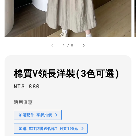
1
/
8
棉質V領長洋裝(3色可選)
Regular
NT$ 880
price
適用優惠
加購配件 享折扣價
加購 MIT防曬透氣棉T 只要190元