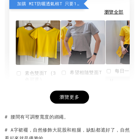
加購 MIT防曬透氣棉T 只要190元
瀏覽全部
每日一笑雙
希望相隨雙面T
素色雙面T (3
色可選)
-
NT$ 190
瀏覽更多
NT$ 450
-
+
-
+
NT$ 190
NT$ 190
NT$ 450
NT$ 450
# 腰間有可調整寬度的綁繩。
加入購物車
# A字裙襬，自然修飾大屁股和粗腿，缺點都遮好了，自然
看起來就是優雅的。