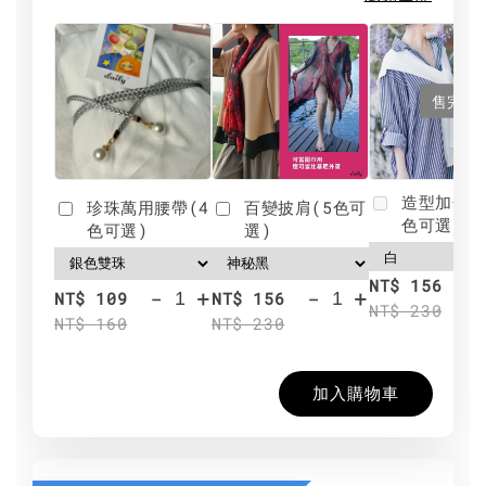
售完
造型加分肩
珍珠萬用腰帶(4
百變披肩(5色可
色可選)
色可選)
選)
NT$ 156
-
+
-
+
NT$ 109
NT$ 156
NT$ 230
NT$ 160
NT$ 230
加入購物車