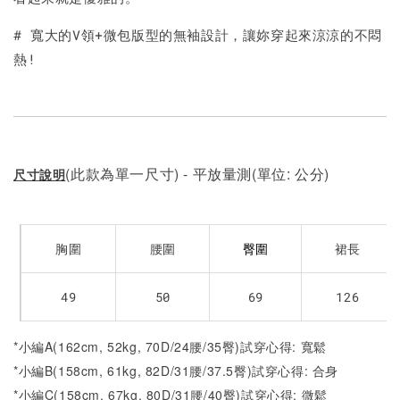
# 寬大的V領+微包版型的無袖設計，讓妳穿起來涼涼的不悶
熱!
(此款為單一尺寸) - 平放量測(單位: 公分)
尺寸說明
胸圍
腰圍
裙長
臀圍
49
50
69
126
*小編A(162cm, 52kg, 70D/24腰/35臀)試穿心得: 寬鬆
*小編B(158cm, 61kg, 82D/31腰/37.5臀)試穿心得: 合身
*小編C(158cm, 67kg, 80D/31腰/40臀)試穿心得: 微鬆