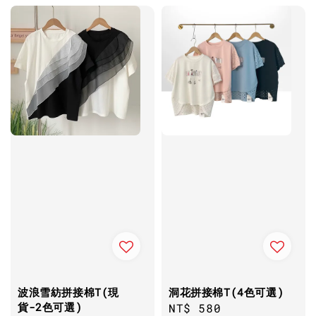
波浪雪紡拼接棉T(現
洞花拼接棉T(4色可選)
貨-2色可選)
Regular
NT$ 580