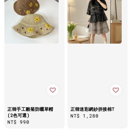
正韓手工雛菊防曬草帽
正韓迷彩網紗拼接棉T
(2色可選)
Regular
NT$ 1,280
Regular
NT$ 990
price
price