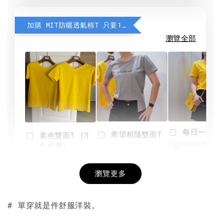
加購 MIT防曬透氣棉T 只要190元
瀏覽全部
每日一笑雙
希望相隨雙面T
素色雙面T (3
色可選)
-
NT$ 190
瀏覽更多
NT$ 450
-
+
-
+
NT$ 190
NT$ 190
NT$ 450
NT$ 450
# 單穿就是件舒服洋裝。
加入購物車