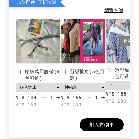
加購配件 享折扣價
瀏覽全部
售完
造型加分肩
珍珠萬用腰帶(4
百變披肩(5色可
色可選)
色可選)
選)
NT$ 156
-
+
-
+
NT$ 109
NT$ 156
NT$ 230
NT$ 160
NT$ 230
加入購物車