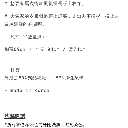
# 想要有層次街頭風就當長版上衣穿。
# 大象家的衣服就是穿上舒服，走出去不撞衫，摸上去
質感滿滿的好貨啊。
- 尺寸(平放量測):
胸寬69cm / 全長104cm / 臀74cm
- 材質:
外層是50%聚酯纖維 + 50%彈性萊卡
- made in Korea
洗滌建議
*所有衣物深淺色需分開洗滌，避免染色。