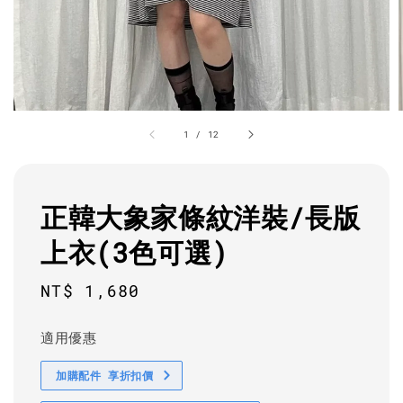
1
/
12
正韓大象家條紋洋裝/長版
上衣(3色可選)
Regular
NT$ 1,680
price
適用優惠
加購配件 享折扣價