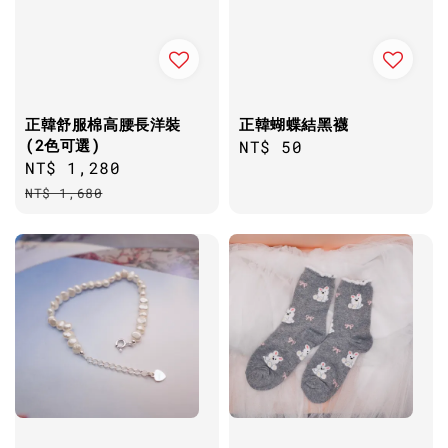
正韓舒服棉高腰長洋裝
正韓蝴蝶結黑襪
(2色可選)
Regular
NT$ 50
Sale
NT$ 1,280
Regular
price
price
price
NT$ 1,680