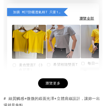
加購 MIT防曬透氣棉T 只要190元
瀏覽全部
每日一笑雙
希望相隨雙面T
素色雙面T (3
色可選)
-
NT$ 190
瀏覽更多
NT$ 450
-
+
-
+
NT$ 190
NT$ 190
NT$ 450
NT$ 450
# 絲質觸感+微微的緞面光澤+立體肩線設計，讓妳一出
場就是焦點。
加入購物車