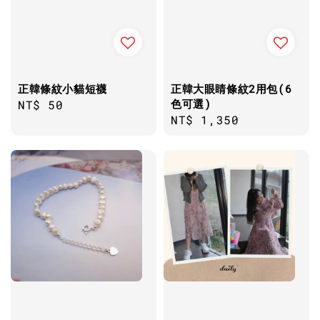
正韓條紋小貓短襪
正韓大眼睛條紋2用包(6
色可選)
Regular
NT$ 50
Regular
NT$ 1,350
price
price