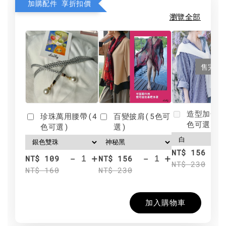
加購配件 享折扣價
瀏覽全部
售完
造型加分肩
珍珠萬用腰帶(4
百變披肩(5色可
色可選)
色可選)
選)
NT$ 156
-
+
-
+
NT$ 109
NT$ 156
NT$ 230
NT$ 160
NT$ 230
加入購物車