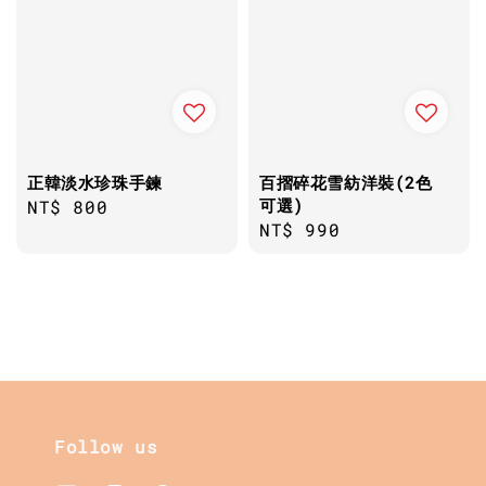
正韓淡水珍珠手鍊
百摺碎花雪紡洋裝(2色
可選)
Regular
NT$ 800
Regular
NT$ 990
price
price
Follow us