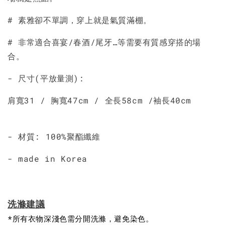
# 素雅卻不單調，穿上就是氣質滿棚。
# 非常適合喜宴/春酒/尾牙…等需要有質感穿搭的場
合。
- 尺寸(平放量測):
肩寬31 / 胸寬47cm / 全長58cm /袖長40cm
- 材質: 100%聚酯纖維
- made in Korea
洗滌建議
*所有衣物深淺色需分開洗滌，避免染色。