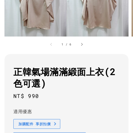
1
/
6
正韓氣場滿滿緞面上衣(2
色可選)
Regular
NT$ 990
price
適用優惠
加購配件 享折扣價