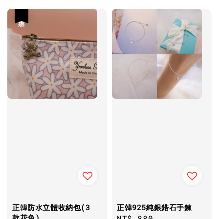
優惠
正韓防水立體收納包(3
正韓925純銀鋯石手鍊
款花色)
Regular
NT$ 880