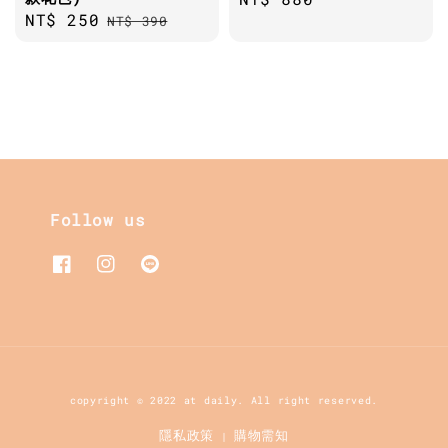
Sale
NT$ 250
Regular
NT$ 390
price
price
price
Follow us
copyright © 2022 at daily. All right reserved.
隱私政策
購物需知
|