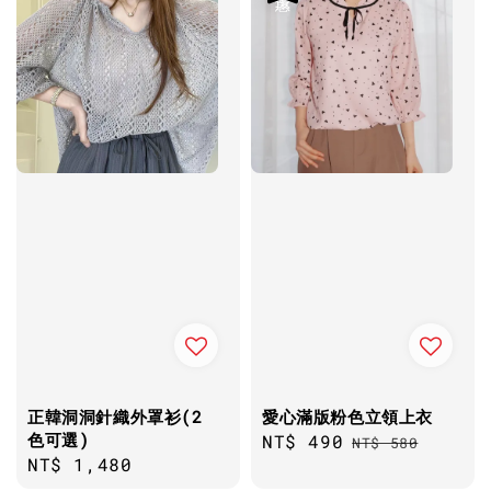
正韓洞洞針織外罩衫(2
愛心滿版粉色立領上衣
色可選)
Sale
NT$ 490
Regular
NT$ 580
Regular
NT$ 1,480
price
price
price