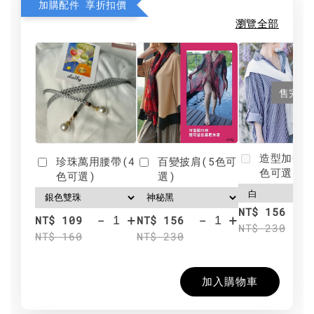
加購配件 享折扣價
瀏覽全部
售完
造型加分肩
珍珠萬用腰帶(4
百變披肩(5色可
色可選)
色可選)
選)
NT$ 156
-
+
-
+
NT$ 109
NT$ 156
NT$ 230
NT$ 160
NT$ 230
加入購物車