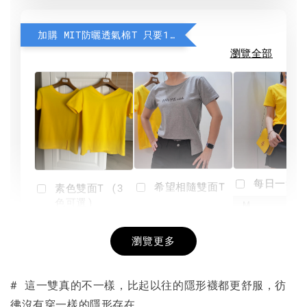
加購 MIT防曬透氣棉T 只要190元
瀏覽全部
每日一笑雙
希望相隨雙面T
素色雙面T (3
色可選)
-
NT$ 190
瀏覽更多
NT$ 450
-
+
-
+
NT$ 190
NT$ 190
NT$ 450
NT$ 450
# 這一雙真的不一樣，比起以往的隱形襪都更舒服，彷
彿沒有穿一樣的隱形存在。
加入購物車