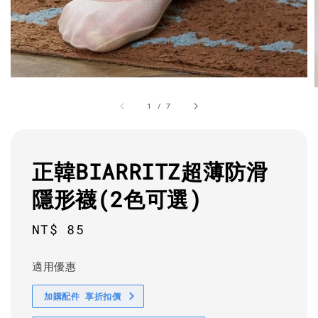
1
/
7
正韓BIARRITZ超薄防滑
隱形襪(2色可選)
Regular
NT$ 85
price
適用優惠
加購配件 享折扣價