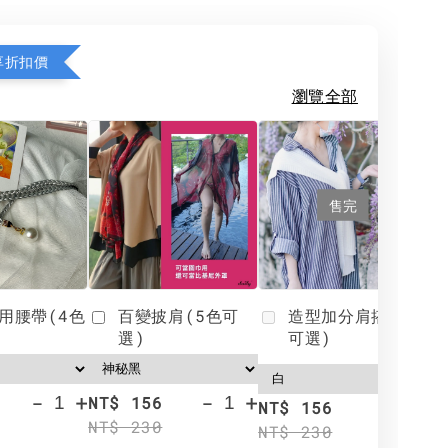
享折扣價
瀏覽全部
售完
用腰帶(4色
百變披肩(5色可
造型加分肩搭(4色
選)
可選)
-
+
-
+
NT$ 156
N
NT$ 156
NT$ 230
N
NT$ 230