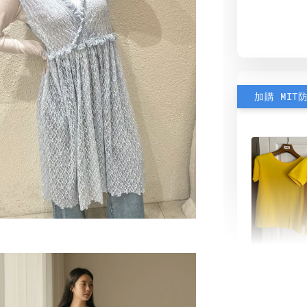
加購 MIT
素色雙
可選)