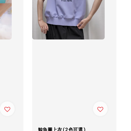
鯨魚圖上衣(2色可選)