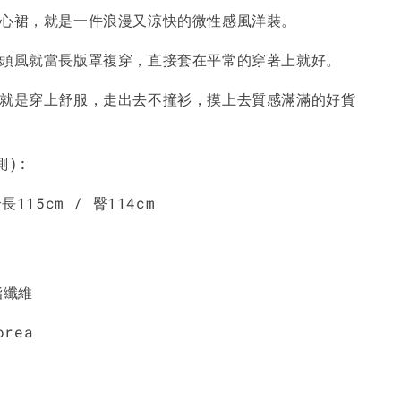
背心裙，就是一件浪漫又涼快的微性感風洋裝。
-
+
-
+
-
+
NT$ 190
NT$ 190
N
NT$ 450
NT$ 450
N
街頭風就當長版罩複穿，直接套在平常的穿著上就好。
服就是穿上舒服，走出去不撞衫，摸上去質感滿滿的好貨
加入購物車
測):
長115cm / 臀114cm
酯纖維
orea