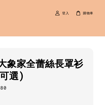
登入
購物車
大象家全蕾絲長罩衫
色可選)
r
780