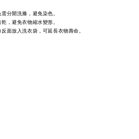
色需分開洗滌，避免染色。
烘乾，避免衣物縮水變形。
時反面放入洗衣袋，可延長衣物壽命。