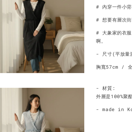
# 內穿一件小
NT$ 190
NT$ 450
# 想要有層次
# 大象家的衣
啊。
- 尺寸(平放量
胸寬57cm / 全
- 材質:
外層是100%聚
- made in K