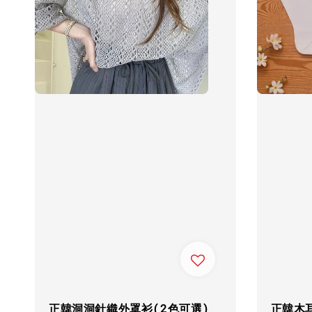
正韓洞洞針織外罩衫(2色可選)
正韓木