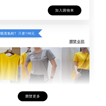
加入購物車
防曬透氣棉T 只要190元
瀏覽全部
希望相隨雙面T
每日一笑雙面T
面T (3色
瀏覽更多