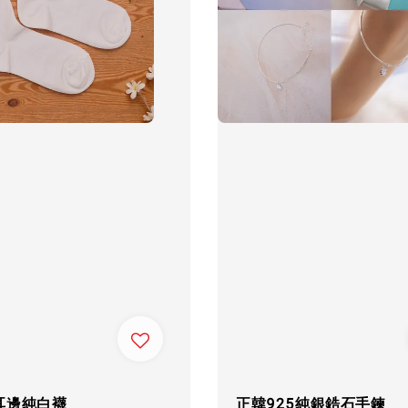
耳邊純白襪
正韓925純銀鋯石手鍊