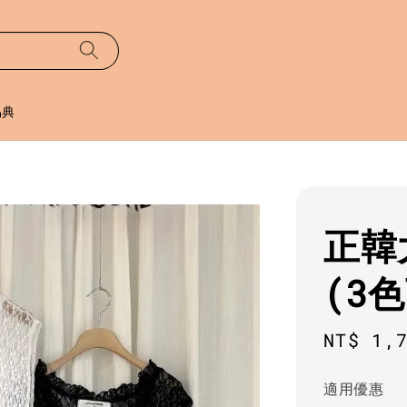
易典
正韓
(3
Regula
NT$ 1,
price
適用優惠