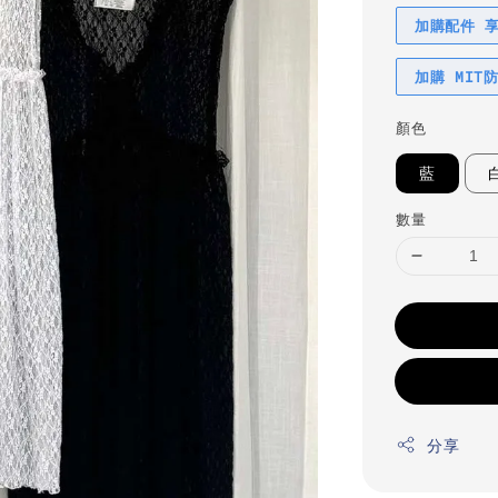
加購配件 
加購 MIT
顏色
藍
數量
分享