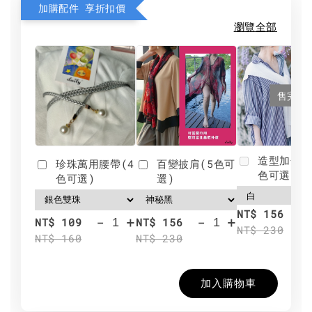
加購配件 享折扣價
瀏覽全部
售完
造型加分肩
珍珠萬用腰帶(4
百變披肩(5色可
色可選)
色可選)
選)
NT$ 156
-
+
-
+
NT$ 109
NT$ 156
NT$ 230
NT$ 160
NT$ 230
加入購物車