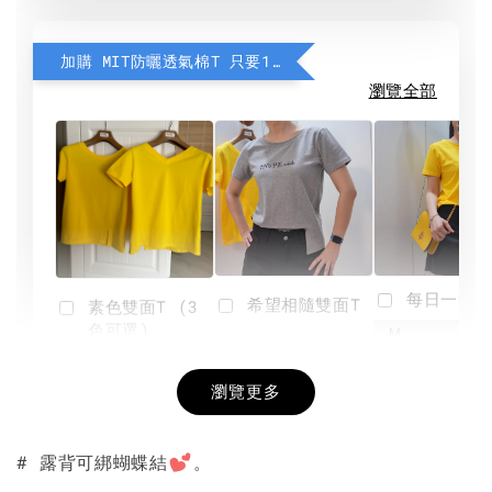
加購 MIT防曬透氣棉T 只要190元
瀏覽全部
每日一笑雙
希望相隨雙面T
素色雙面T (3
色可選)
-
NT$ 190
瀏覽更多
NT$ 450
-
+
-
+
NT$ 190
NT$ 190
NT$ 450
NT$ 450
# 露背可綁蝴蝶結
。