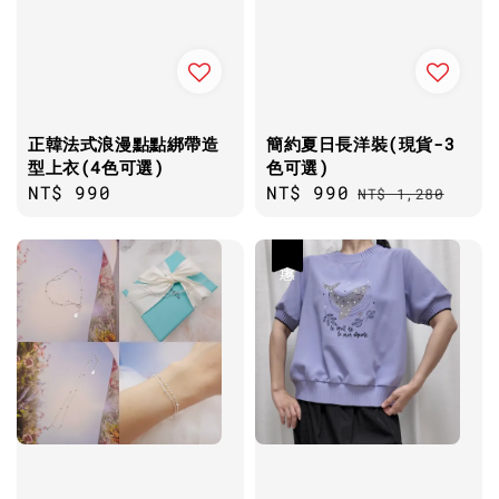
正韓法式浪漫點點綁帶造
簡約夏日長洋裝(現貨-3
型上衣(4色可選)
色可選)
Regular
NT$ 990
Sale
NT$ 990
Regular
NT$ 1,280
price
price
price
優惠