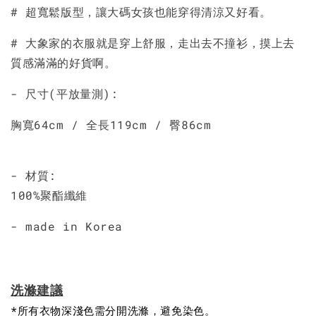
加入購物車
# 超寬鬆版型，讓大碼女孩也能穿得清涼又好看。
# 大象家的衣服就是穿上舒服，走出去不撞衫，摸上去
質感滿滿的好貨啊。
- 尺寸(平放量測):
胸寬64cm / 全長119cm / 臀86cm
- 材質:
100%聚酯纖維
- made in Korea
洗滌建議
*所有衣物深淺色需分開洗滌，避免染色。