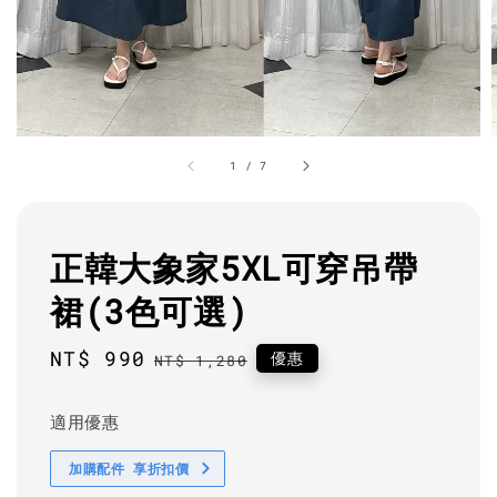
1
/
7
正韓大象家5XL可穿吊帶
裙(3色可選)
Sale
NT$ 990
Regular
優惠
NT$ 1,280
price
price
適用優惠
加購配件 享折扣價