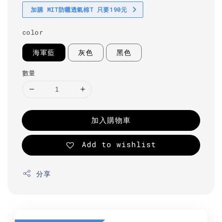
加購 MIT防曬透氣棉T 只要190元
color
海軍藍
灰色
黑色
數量
加入購物車
Add to wishlist
分享