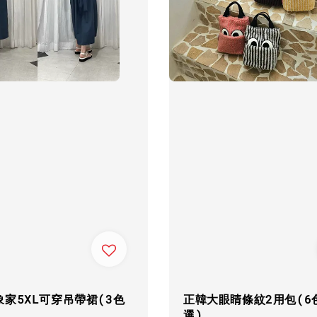
家5XL可穿吊帶裙(3色
正韓大眼睛條紋2用包(6
選)