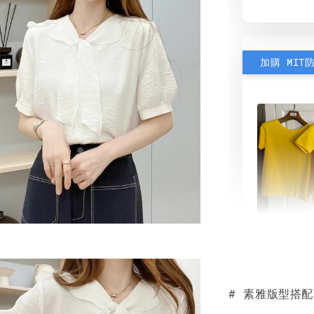
加購 MIT
素色雙
可選)
# 素雅版型搭
NT$ 190