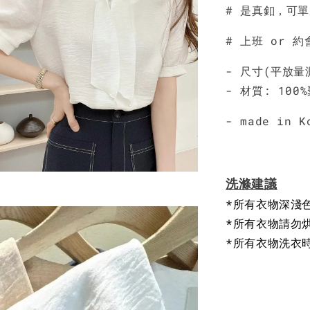
NT$ 450
# 是真釦，可
# 上班 or 
- 尺寸(平放量測
- 材質: 100
- made in K
洗滌建議
*所有衣物深淺
*所有衣物請勿
*所有衣物洗衣