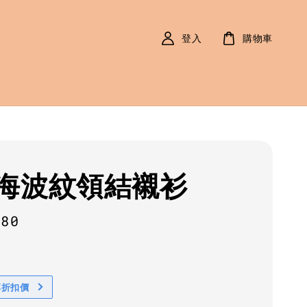
登入
購物車
海波紋領結襯衫
r
580
享折扣價