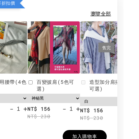
享折扣價
瀏覽全部
售完
用腰帶(4色
百變披肩(5色可
造型加分肩搭(4色
選)
可選)
-
+
-
+
NT$ 156
N
NT$ 156
NT$ 230
N
NT$ 230
加入購物車