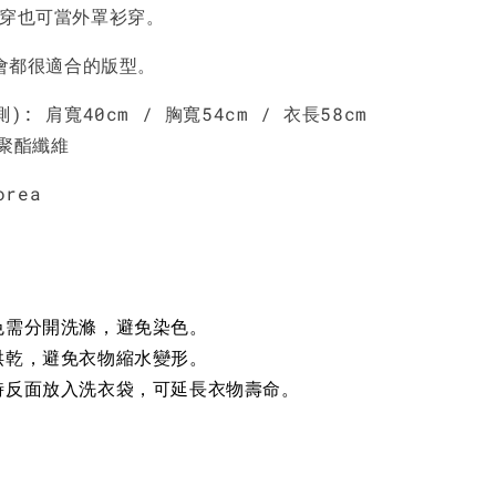
NT$ 450
NT$ 450
N
單穿也可當外罩衫穿。
約會都很適合的版型。
加入購物車
): 肩寬40cm /
胸寬54cm / 衣長58cm
%聚酯纖維
orea
色需分開洗滌，避免染色。
烘乾，避免衣物縮水變形。
時反面放入洗衣袋，可延長衣物壽命。