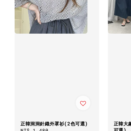
正韓洞洞針織外罩衫(2色可選)
正韓大象
可選)
Regular
NT$ 1,480