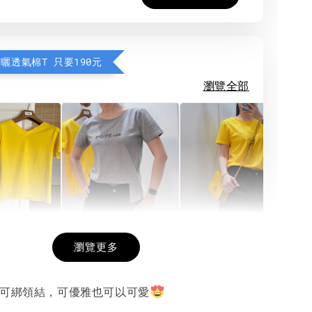
防曬透氣棉T 只要190元
瀏覽全部
希望相隨雙面T
每日一笑雙面T
面T (3色
瀏覽更多
配可綁領結，可優雅也可以可愛
-
+
-
+
-
+
NT$ 190
NT$ 190
N