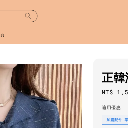
易典
正韓
Regula
NT$ 1,
price
適用優惠
加購配件 