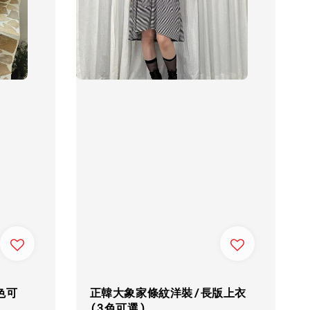
色可
正韓大象家條紋洋裝/長版上衣
(3色可選)