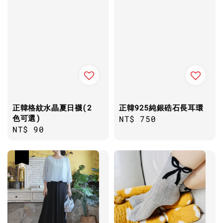
正韓格紋水晶夏日襪(2
正韓925純銀硞石長耳環
色可選)
Regular
NT$ 750
Regular
NT$ 90
price
price
優惠