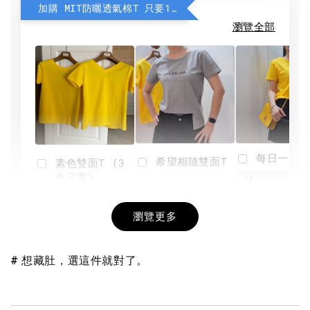
加購 MIT防曬透氣棉T 只要190元
瀏覽全部
每日一笑雙
希望相隨雙面T
素色雙面T (3
色可選)
-
NT$ 190
瀏覽更多
NT$ 450
-
+
-
+
NT$ 190
NT$ 190
NT$ 450
NT$ 450
# 想藏肚，選這件就對了。
加入購物車