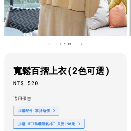
1
/
10
寬鬆百摺上衣(2色可選)
Regular
NT$ 520
price
適用優惠
加購配件 享折扣價
加購 MIT防曬透氣棉T 只要190元