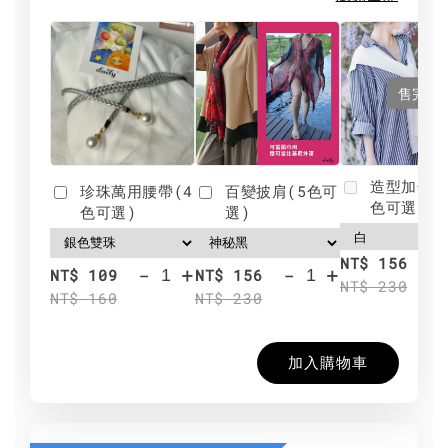
售完
造型加分肩
珍珠萬用腰帶(4
百變披肩(5色可
色可選)
色可選)
選)
NT$ 156
-
+
-
+
NT$ 109
NT$ 156
NT$ 230
NT$ 160
NT$ 230
加入購物車