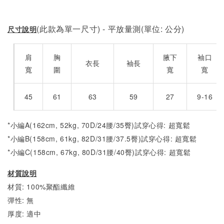
(此款為單一尺寸) - 平放量測(單位: 公分)
尺寸說明
肩
胸
腋下
袖口
衣長
袖長
寬
圍
寬
寬
45
61
63
59
27
9-16
*小編A(162cm, 52kg, 70D/24腰/35臀)試穿心得: 超寬鬆
*小編B(158cm, 61kg, 82D/31腰/37.5臀)試穿心得: 超
寬
鬆
*小編C(158cm, 67kg, 80D/31腰/40臀)試穿心得: 超
寬
鬆
材質說明
材質: 100%聚酯纖維
彈性: 無
厚度: 適中