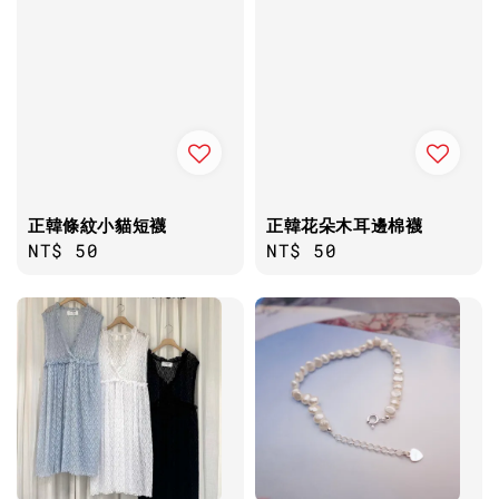
正韓條紋小貓短襪
正韓花朵木耳邊棉襪
Regular
NT$ 50
Regular
NT$ 50
price
price