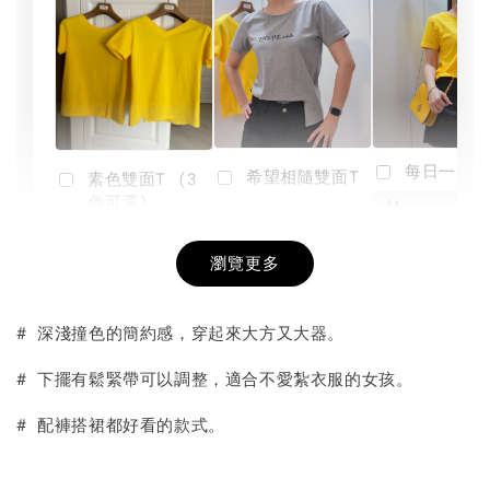
每日一笑雙
希望相隨雙面T
素色雙面T (3
色可選)
-
NT$ 190
瀏覽更多
NT$ 450
-
+
-
+
NT$ 190
NT$ 190
NT$ 450
NT$ 450
# 深淺撞色的簡約感，穿起來大方又大器。
加入購物車
# 下擺有鬆緊帶可以調整，適合不愛紮衣服的女孩。
# 配褲搭裙都好看的款式。