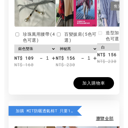
售完
造型加分肩
珍珠萬用腰帶(4
百變披肩(5色可
色可選)
色可選)
選)
NT$ 156
-
+
-
+
NT$ 109
NT$ 156
NT$ 230
NT$ 160
NT$ 230
加入購物車
加購 MIT防曬透氣棉T 只要190元
瀏覽全部