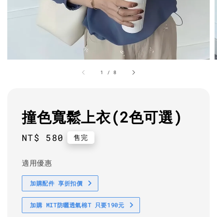
1
/
8
撞色寬鬆上衣(2色可選)
Regular
NT$ 580
售完
price
適用優惠
加購配件 享折扣價
加購 MIT防曬透氣棉T 只要190元