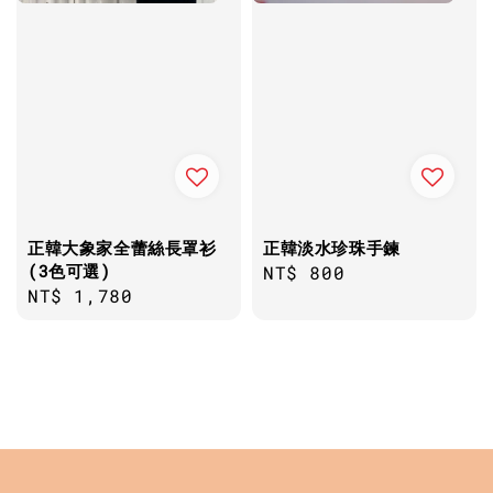
正韓大象家全蕾絲長罩衫
正韓淡水珍珠手鍊
(3色可選)
Regular
NT$ 800
Regular
NT$ 1,780
price
price