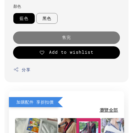
顏色
藍色
黑色
售完
Add to wishlist
分享
加購配件 享折扣價
瀏覽全部