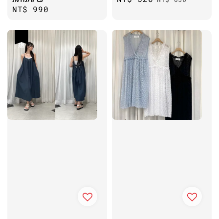
Regular
NT$ 990
price
price
price
優惠