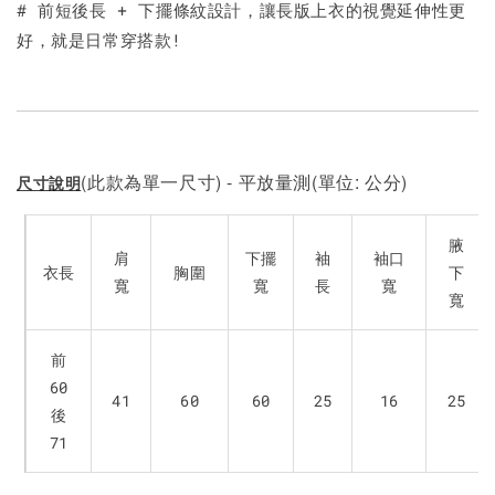
# 前短後長 + 下擺條紋設計，讓長版上衣的視覺延伸性更
好，就是日常穿搭款!
(此款為單一尺寸) - 平放量測(單位: 公分)
尺寸說明
腋
肩
下擺
袖
袖口
衣長
胸圍
下
寬
寬
長
寬
寬
前
60
41
60
60
25
16
25
後
71