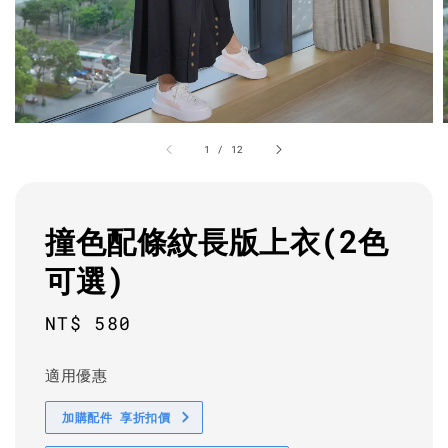
1
/
12
撞色配條紋長版上衣(2色
可選)
Regular
NT$ 580
price
適用優惠
加購配件 享折扣價