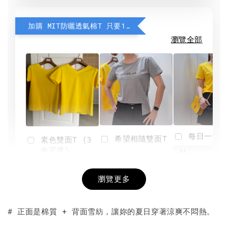
加購 MIT防曬透氣棉T 只要190元
瀏覽全部
每日一笑雙
希望相隨雙面T
素色雙面T (3
色可選)
-
NT$ 190
瀏覽更多
NT$ 450
-
+
-
+
NT$ 190
NT$ 190
NT$ 450
NT$ 450
# 正面是棉質 + 背面雪紡，讓妳的夏日穿著涼爽不悶熱。
加入購物車