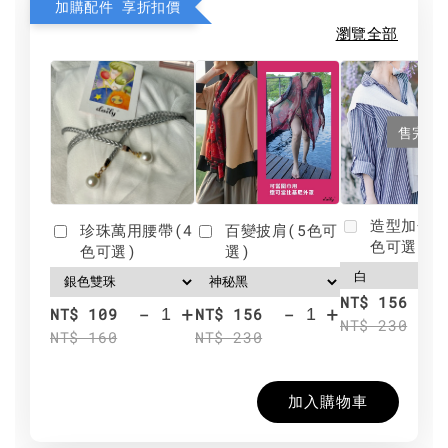
加購配件 享折扣價
瀏覽全部
售完
造型加分肩
珍珠萬用腰帶(4
百變披肩(5色可
色可選)
色可選)
選)
NT$ 156
-
+
-
+
NT$ 109
NT$ 156
NT$ 230
NT$ 160
NT$ 230
加入購物車