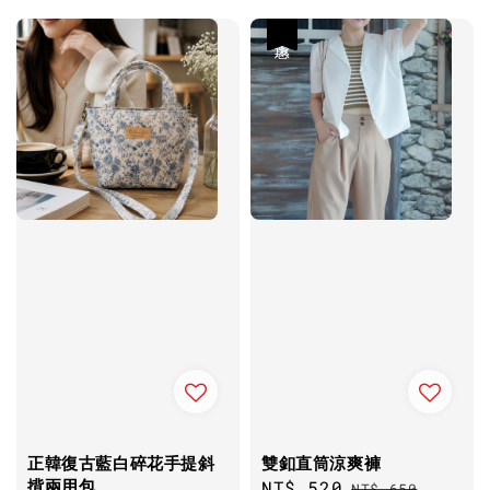
優惠
正韓復古藍白碎花手提斜
雙釦直筒涼爽褲
揹兩用包
Sale
NT$ 520
Regular
NT$ 650