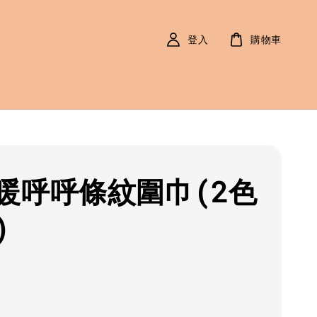
登入
購物車
暖呼呼條紋圍巾(2色
)
r
0