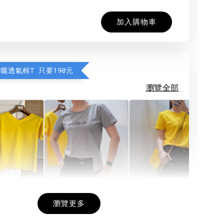
加入購物車
防曬透氣棉T 只要190元
瀏覽全部
希望相隨雙面T
每日一笑雙面T
面T (3色
瀏覽更多