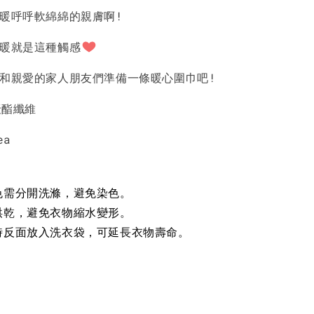
是暖呼呼軟綿綿的親膚啊!
-
+
-
+
-
+
NT$ 190
NT$ 190
N
NT$ 450
NT$ 450
N
溫暖就是這種觸感
己和親愛的家人朋友們準備一條暖心圍巾吧!
加入購物車
聚酯纖維
ea
色需分開洗滌，避免染色。
烘乾，避免衣物縮水變形。
時反面放入洗衣袋，可延長衣物壽命。