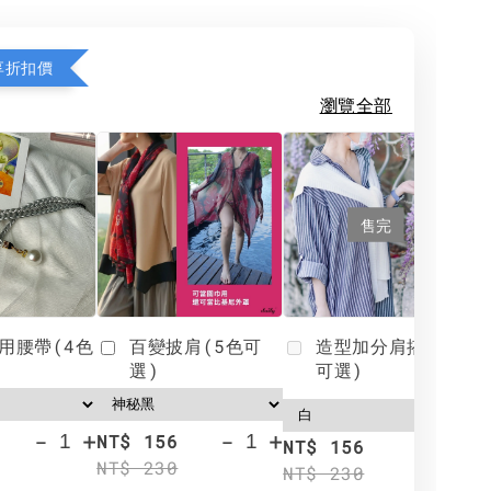
享折扣價
瀏覽全部
售完
用腰帶(4色
百變披肩(5色可
造型加分肩搭(4色
選)
可選)
-
+
-
+
NT$ 156
N
NT$ 156
NT$ 230
N
NT$ 230