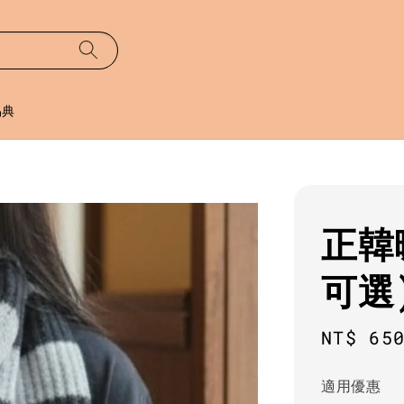
易典
正韓
可選
Regula
NT$ 65
price
適用優惠