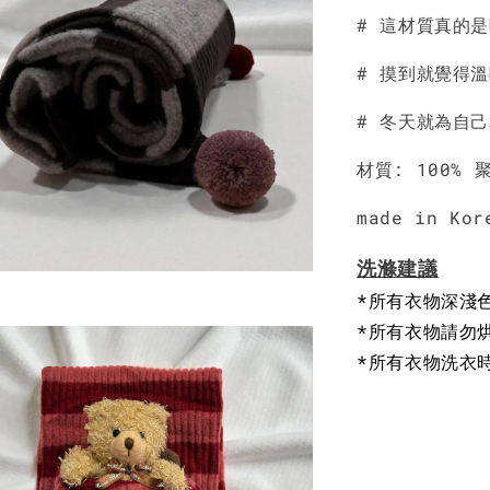
# 這材質真的
NT$ 190
NT$ 450
# 摸到就覺得
# 冬天就為自
材質: 100% 
made in Kor
洗滌建議
*所有衣物深淺
*所有衣物請勿
*所有衣物洗衣