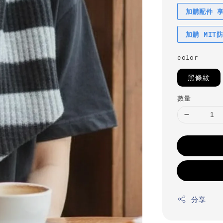
加購配件 
加購 MIT
color
黑條紋
數量
分享