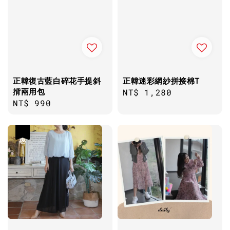
正韓復古藍白碎花手提斜
正韓迷彩網紗拼接棉T
揹兩用包
Regular
NT$ 1,280
Regular
NT$ 990
price
price
優惠