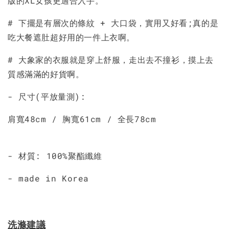
版的XL女孩更適合入手。
加入購物車
# 下擺是有層次的條紋 + 大口袋，實用又好看;真的是
吃大餐遮肚超好用的一件上衣啊。
# 大象家的衣服就是穿上舒服，走出去不撞衫，摸上去
質感滿滿的好貨啊。
- 尺寸(平放量測):
肩寬48cm / 胸寬61cm / 全長78cm
- 材質: 100%聚酯纖維
- made in Korea
洗滌建議