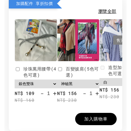
加購配件 享折扣價
瀏覽全部
售完
造型加分肩
珍珠萬用腰帶(4
百變披肩(5色可
色可選)
色可選)
選)
NT$ 156
-
+
-
+
NT$ 109
NT$ 156
NT$ 230
NT$ 160
NT$ 230
加入購物車