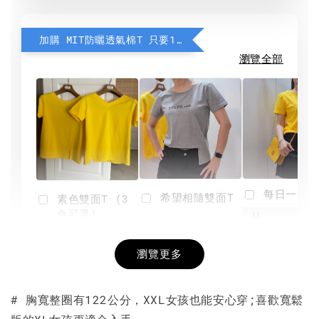
加購 MIT防曬透氣棉T 只要190元
瀏覽全部
每日一笑雙
希望相隨雙面T
素色雙面T (3
色可選)
-
NT$ 190
瀏覽更多
NT$ 450
-
+
-
+
NT$ 190
NT$ 190
NT$ 450
NT$ 450
# 胸寬整圈有122公分，XXL女孩也能安心穿;喜歡寬鬆