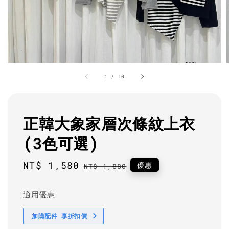
1
/
10
正韓大象家層次條紋上衣
(3色可選)
Sale
NT$ 1,580
Regular
優惠
NT$ 1,880
price
price
適用優惠
加購配件 享折扣價