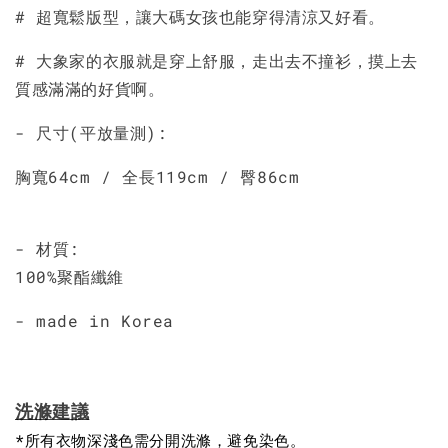
加入購物車
# 超寬鬆版型，讓大碼女孩也能穿得清涼又好看。
# 大象家的衣服就是穿上舒服，走出去不撞衫，摸上去
質感滿滿的好貨啊。
- 尺寸(平放量測):
胸寬64cm / 全長119cm / 臀86cm
- 材質:
100%聚酯纖維
- made in Korea
洗滌建議
*所有衣物深淺色需分開洗滌，避免染色。