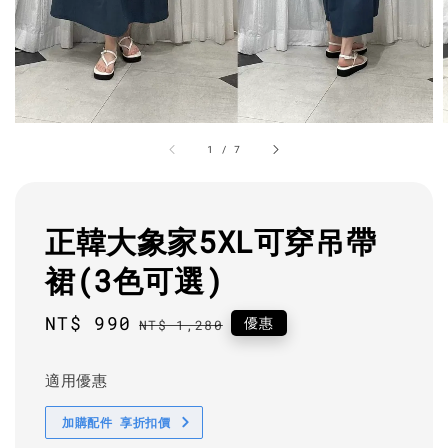
1
/
7
正韓大象家5XL可穿吊帶
裙(3色可選)
Sale
NT$ 990
Regular
優惠
NT$ 1,280
price
price
適用優惠
加購配件 享折扣價