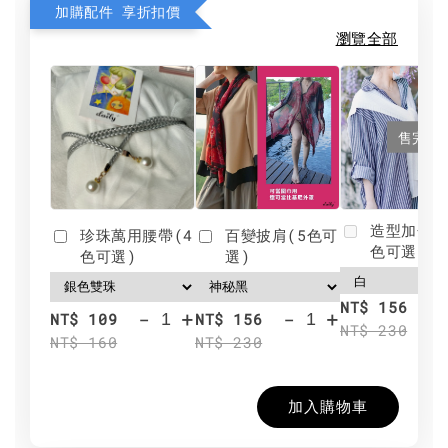
加購配件 享折扣價
瀏覽全部
售完
造型加分肩
珍珠萬用腰帶(4
百變披肩(5色可
色可選)
色可選)
選)
NT$ 156
-
+
-
+
NT$ 109
NT$ 156
NT$ 230
NT$ 160
NT$ 230
加入購物車