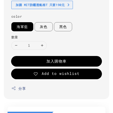
加購 MIT防曬透氣棉T 只要190元
color
海軍藍
灰色
黑色
數量
加入購物車
Add to wishlist
分享