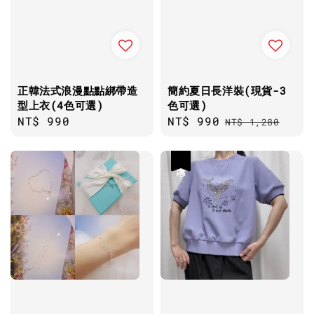
正韓法式浪漫點點綁帶造
簡約夏日長洋裝(現貨-3
型上衣(4色可選)
色可選)
Regular
NT$ 990
Sale
NT$ 990
Regular
NT$ 1,280
price
price
price
優惠