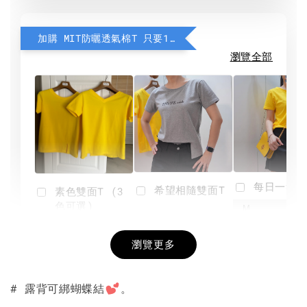
加購 MIT防曬透氣棉T 只要190元
瀏覽全部
每日一笑雙
希望相隨雙面T
素色雙面T (3
色可選)
-
NT$ 190
瀏覽更多
NT$ 450
-
+
-
+
NT$ 190
NT$ 190
NT$ 450
NT$ 450
# 露背可綁蝴蝶結
。