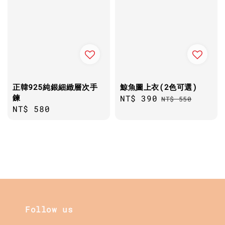
正韓925純銀細緻層次手
鯨魚圖上衣(2色可選)
鍊
Sale
NT$ 390
Regular
NT$ 550
Regular
NT$ 580
price
price
price
Follow us