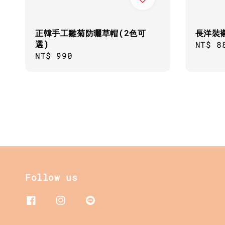
正韓手工雛菊防曬草帽(2色可
長洋裝
選)
Regul
NT$ 8
Regular
NT$ 990
price
price
Follow us