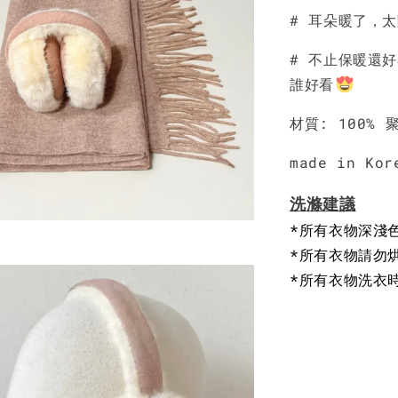
# 耳朵暖了，
NT$ 190
NT$ 450
# 不止保暖還
誰好看
材質: 100% 
made in Kor
洗滌建議
*所有衣物深淺
*所有衣物請勿
*所有衣物洗衣