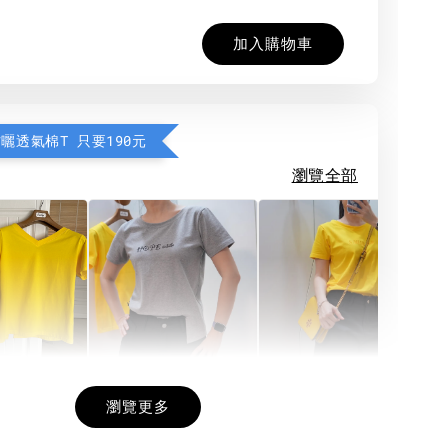
加入購物車
防曬透氣棉T 只要190元
瀏覽全部
希望相隨雙面T
每日一笑雙面T
面T (3色
瀏覽更多