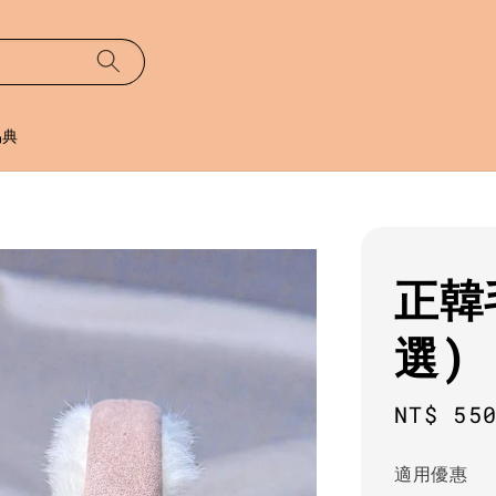
易典
正韓
選)
Regula
NT$ 55
price
適用優惠