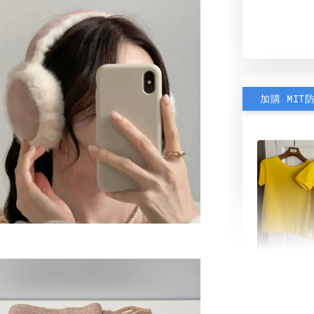
加購 MIT
素色雙
可選)