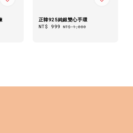
鍊
正韓925純銀雙心手環
Sale
NT$ 999
Regular
NT$ 1,080
price
price