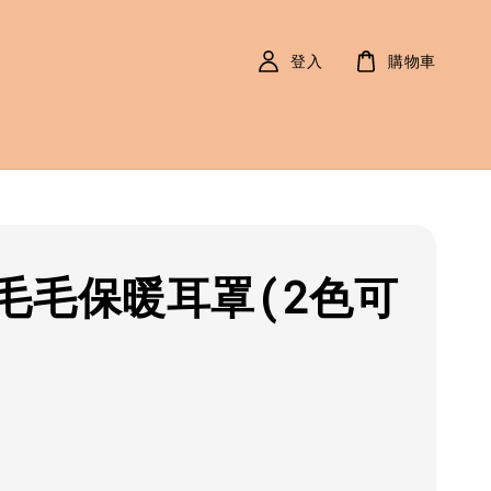
登入
購物車
毛毛保暖耳罩(2色可
r
0