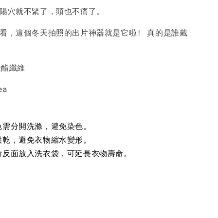
太陽穴就不緊了，頭也不痛了。
-
+
-
+
-
+
NT$ 190
NT$ 190
N
NT$ 450
NT$ 450
N
好看，這個冬天拍照的出片神器就是它啦! 真的是誰戴
加入購物車
聚酯纖維
ea
色需分開洗滌，避免染色。
烘乾，避免衣物縮水變形。
時反面放入洗衣袋，可延長衣物壽命。