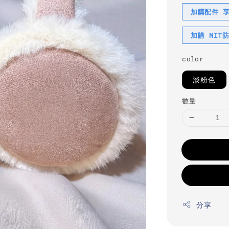
加購配件 
加購 MIT
color
淡粉色
數量
分享