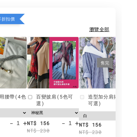
享折扣價
瀏覽全部
售完
用腰帶(4色
百變披肩(5色可
造型加分肩搭(4色
選)
可選)
-
+
-
+
NT$ 156
N
NT$ 156
NT$ 230
N
NT$ 230