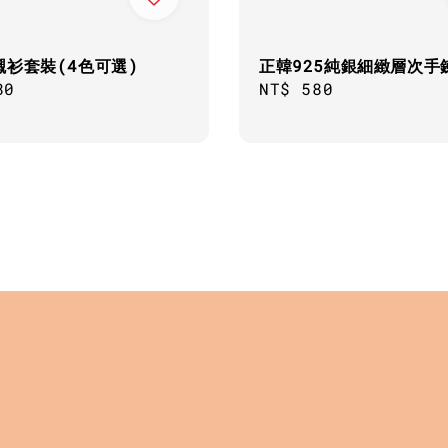
正韓925純銀細緻層次手
襯衫套裝(4色可選)
Regular
NT$ 580
ar
80
price