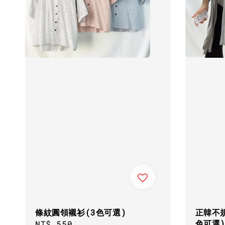
條紋圓領襯衫(3色可選)
正韓不
色可選
Regular
NT$ 550