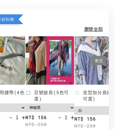
享折扣價
瀏覽全部
售完
用腰帶(4色
百變披肩(5色可
造型加分肩搭(4色
選)
可選)
-
+
-
+
NT$ 156
N
NT$ 156
NT$ 230
N
NT$ 230