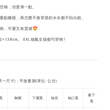
太空棉，但更薄一點。
-
+
-
+
-
+
NT$ 190
NT$ 190
N
NT$ 450
NT$ 450
N
個重點圖樣，再怎麼不會穿搭的水水都不怕出錯。
的喲，可愛又有質感
加入購物車
2=130cm, XXL福氣女孩都可穿喲!
一尺寸) - 平放量測(單位: 公分)
腋下
寬
胸圍
下擺寬
袖長
袖口寬
寬