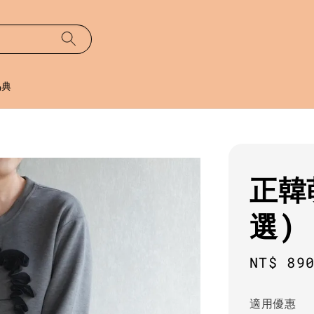
易典
正韓
選)
Sale
NT$ 89
price
適用優惠