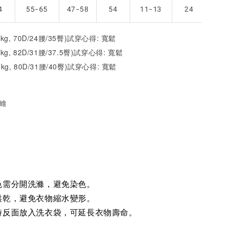
4
55-65
47-58
54
11-13
24
2kg, 70D/24腰/35臀)試穿心得: 寬鬆
1kg, 82D/31腰/37.5臀)試穿心得:
寬
鬆
7kg, 80D/31腰/40臀)試穿心得:
寬
鬆
纖維
色需分開洗滌，避免染色。
烘乾，避免衣物縮水變形。
時反面放入洗衣袋，可延長衣物壽命。