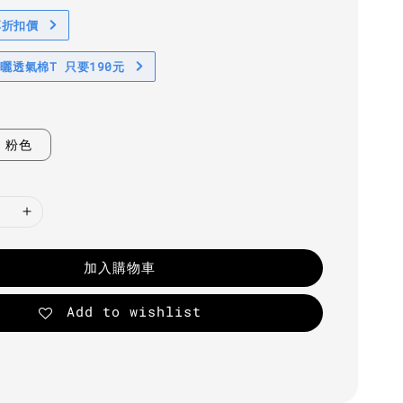
享折扣價
防曬透氣棉T 只要190元
粉色
加入購物車
Add to wishlist