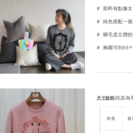
# 面料有點像
NT$ 190
NT$ 450
# 純色搭配一
# 獅毛是立體
# 胸圍可到65*
(此款為單
尺寸說明
衣長
肩