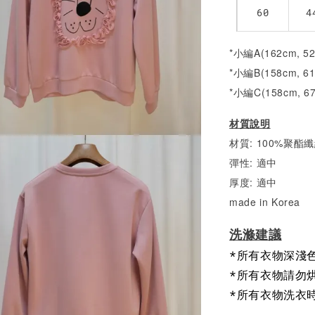
60
4
*小編A(162cm, 5
*小編B(158cm, 6
*小編C(158cm, 6
材質說明
材質: 100%聚酯
彈性: 適中
厚度: 適中
made in Korea
洗滌建議
*所有衣物深淺
*所有衣物請勿
*所有衣物洗衣