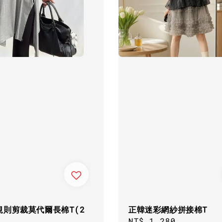
規則剪裁莫代爾長棉T(2
正韓迷彩網紗拼接棉T
)
Regular
NT$ 1,280