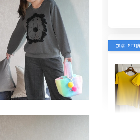
加購 MIT
素色雙
可選)