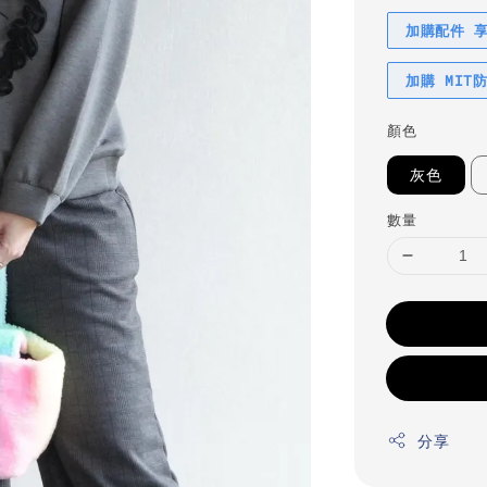
加購配件 
加購 MIT
顏色
灰色
數量
分享