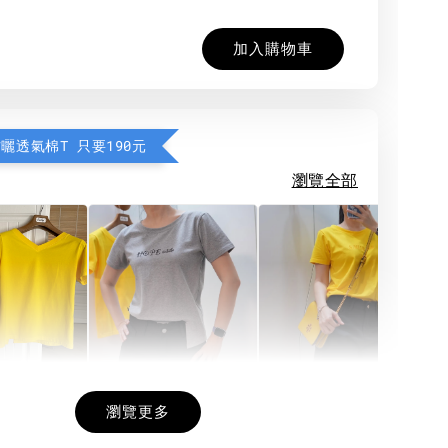
加入購物車
防曬透氣棉T 只要190元
瀏覽全部
希望相隨雙面T
每日一笑雙面T
面T (3色
瀏覽更多