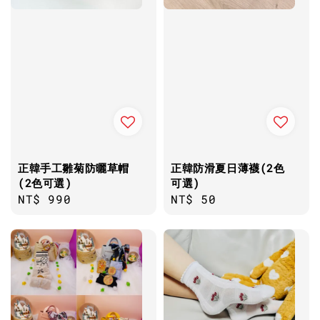
正韓手工雛菊防曬草帽
正韓防滑夏日薄襪(2色
(2色可選)
可選)
Regular
NT$ 990
Regular
NT$ 50
price
price