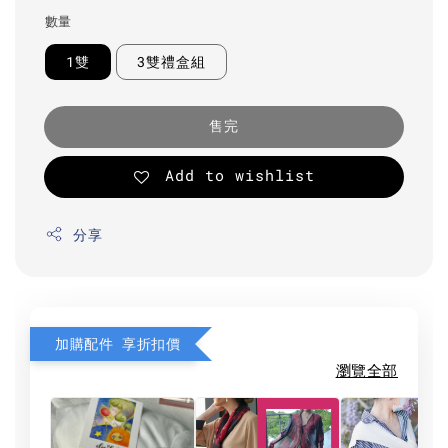
數量
1雙
3雙禮盒組
售完
Add to wishlist
分享
加購配件 享折扣價
瀏覽全部