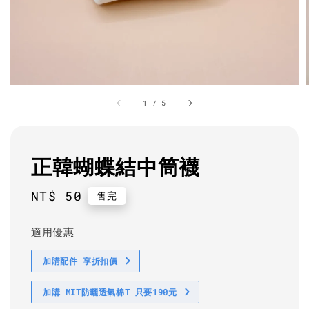
1
/
5
正韓蝴蝶結中筒襪
Regular
NT$ 50
售完
price
適用優惠
加購配件 享折扣價
加購 MIT防曬透氣棉T 只要190元