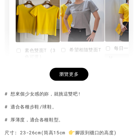
每日一笑雙
希望相隨雙面T
素色雙面T (3
色可選)
-
NT$ 190
瀏覽更多
NT$ 450
-
+
-
+
NT$ 190
NT$ 190
NT$ 450
NT$ 450
# 想來個少女感的妳，就挑這雙吧!
加入購物車
# 適合各種步鞋/球鞋。
# 厚薄度，適合各種鞋型。
尺寸: 23-26cm(筒高15cm
腳跟到襪口的高度)