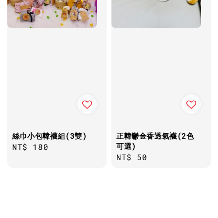
絲巾小包韓襪組(3雙)
正韓鬱金香透氣襪(2色
可選)
Regular
NT$ 180
Regular
NT$ 50
price
price