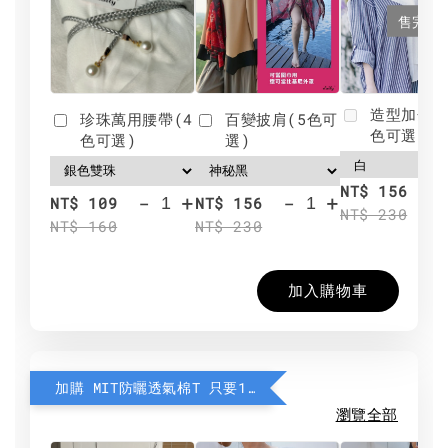
售完
造型加分肩
珍珠萬用腰帶(4
百變披肩(5色可
色可選)
色可選)
選)
NT$ 156
-
+
-
+
NT$ 109
NT$ 156
NT$ 230
NT$ 160
NT$ 230
加入購物車
加購 MIT防曬透氣棉T 只要190元
瀏覽全部