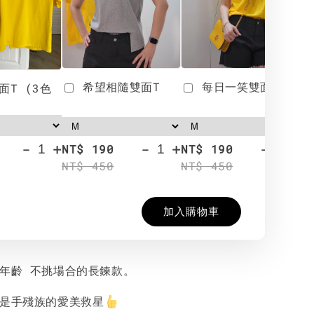
希望相隨雙面T
每日一笑雙面T
面T (3色
-
+
-
+
-
+
NT$ 190
NT$ 190
N
NT$ 450
NT$ 450
N
加入購物車
挑年齡 不挑場合的長鍊款。
的是手殘族的愛美救星