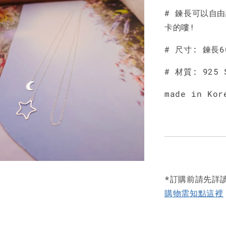
# 鍊長可以自
卡的嘍!
# 尺寸: 鍊長6
# 材質: 925 
made in Kor
*訂購前請先詳
購物需知點這裡