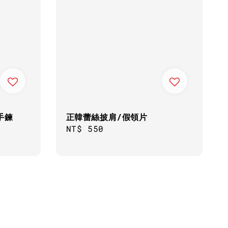
手鍊
正韓蕾絲披肩/假領片
Regular
NT$ 550
price