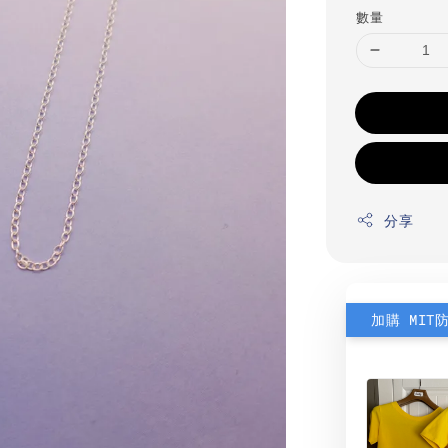
數量
分享
加購 MIT