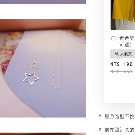
素色雙
可選)
NT$ 190
NT$ 450
# 星月造型不
# 前扣設計真