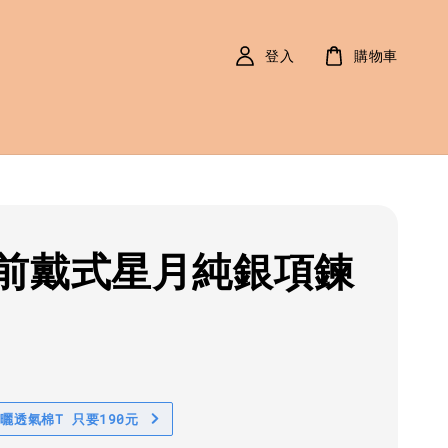
登入
購物車
前戴式星月純銀項鍊
r
0
防曬透氣棉T 只要190元