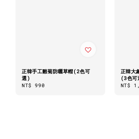
正韓手工雛菊防曬草帽(2色可
正韓大
選)
(3色可
Regular
NT$ 990
Regul
NT$ 1
price
price