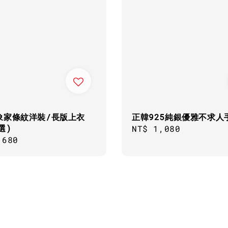
象家條紋洋裝/長版上衣
正韓925純銀優雅不求人
選)
Regular
NT$ 1,080
ar
,680
price