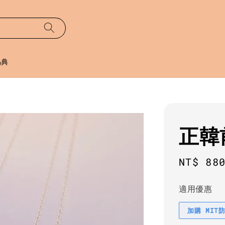
易典
正韓
Regula
NT$ 88
price
適用優惠
加購 MIT