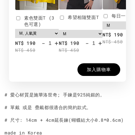
每日一笑雙
希望相隨雙面T
素色雙面T (3
色可選)
-
NT$ 190
NT$ 450
-
+
-
+
NT$ 190
NT$ 190
NT$ 450
NT$ 450
加入購物車
# 愛心材質是施華洛世奇; 手鍊是925純銀的。
# 單戴 或是 疊戴都很適合的簡約款式。
# 尺寸: 14cm + 4cm延長鍊(蝴蝶結大小0.8*0.6cm)
made in Korea