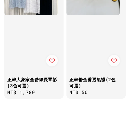
正韓大象家全蕾絲長罩衫
正韓鬱金香透氣襪(2色
(3色可選)
可選)
Regular
NT$ 1,780
Regular
NT$ 50
price
price