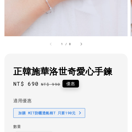
1
/
8
正韓施華洛世奇愛心手鍊
Sale
NT$ 690
Regular
優惠
NT$ 990
price
price
適用優惠
加購 MIT防曬透氣棉T 只要190元
數量