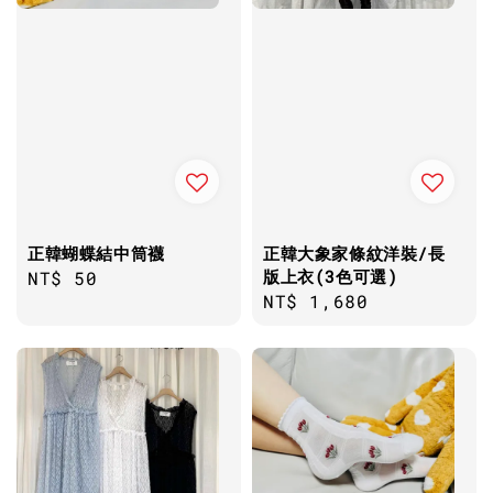
正韓蝴蝶結中筒襪
正韓大象家條紋洋裝/長
版上衣(3色可選)
Regular
NT$ 50
Regular
NT$ 1,680
price
price