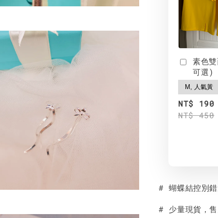
素色雙
可選)
NT$ 190
NT$ 450
# 蝴蝶結控別
# 少量現貨，