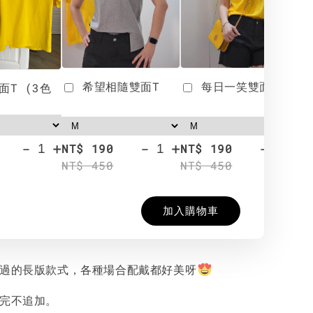
希望相隨雙面T
每日一笑雙面T
面T (3色
-
+
-
+
-
+
NT$ 190
NT$ 190
N
NT$ 450
NT$ 450
N
加入購物車
錯過的長版款式，各種場合配戴都好美呀
售完不追加。