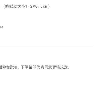
m (蝴蝶結大小1.2*0.5cm)
ea
讀購物需知，下單後即代表同意賣場規定。