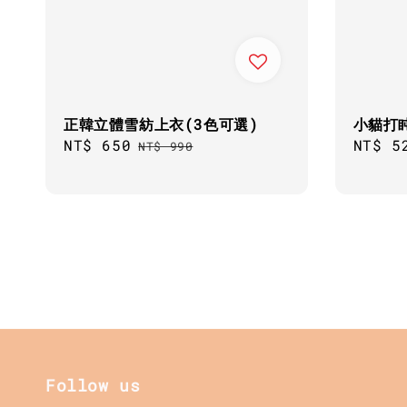
正韓立體雪紡上衣(3色可選)
小貓打
Sale
NT$ 650
Regular
Regul
NT$ 5
NT$ 990
price
price
price
Follow us