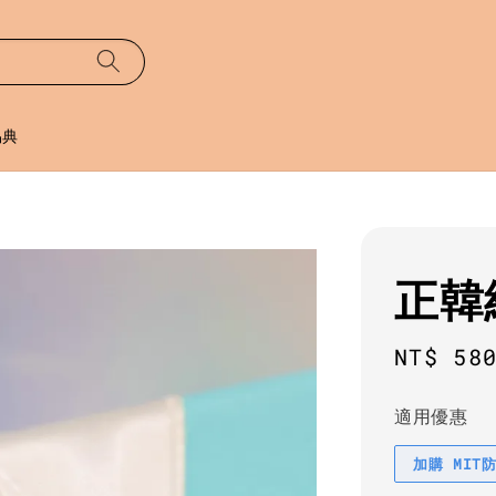
易典
正韓
Regula
NT$ 58
price
適用優惠
加購 MIT