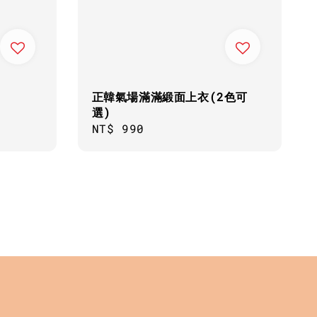
正韓氣場滿滿緞面上衣(2色可
選)
Regular
NT$ 990
price