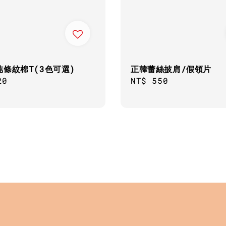
盹條紋棉T(3色可選)
正韓蕾絲披肩/假領片
ar
20
Regular
NT$ 550
price