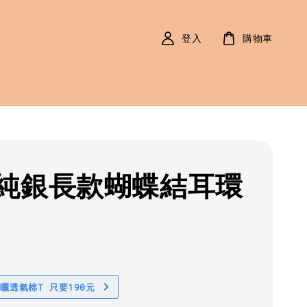
登入
購物車
純銀長款蝴蝶結耳環
r
0
防曬透氣棉T 只要190元