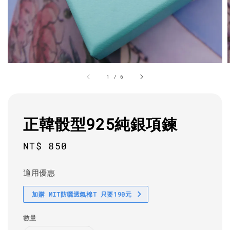
1
/
6
正韓骰型925純銀項鍊
Regular
NT$ 850
price
適用優惠
加購 MIT防曬透氣棉T 只要190元
數量