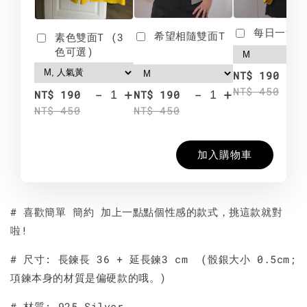
每日一笑雙
希望相隨雙面T
素色雙面T (3
色可選)
-
NT$ 190
NT$ 450
-
+
-
+
NT$ 190
NT$ 190
NT$ 450
NT$ 450
加入購物車
# 喜歡簡單 簡約 加上一點點個性感的款式，挑這款就對
啦!
# 尺寸: 長鍊長 36 + 延長鍊3 cm (骰銀大小 0.5cm;
項鍊本身的材質是偏硬款的哦。)
# 材質: 925 Silver