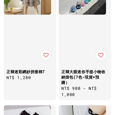
正韓迷彩網紗拼接棉T
正韓大眼迷你手提小物收
納掛包(7色-現貨+預
Regular
NT$ 1,280
購）
price
Regular
NT$ 980
-
NT$
price
1,080