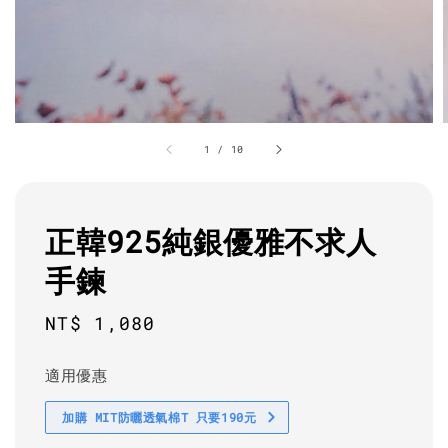
1
/
10
正韓925純銀優雅不求人
手鍊
Regular
NT$ 1,080
price
適用優惠
加購 MIT防曬透氣棉T 只要190元