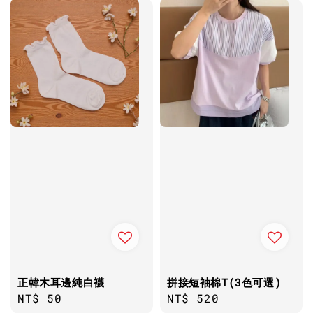
正韓木耳邊純白襪
拼接短袖棉T(3色可選)
Regular
NT$ 50
Regular
NT$ 520