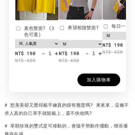
每日一笑雙
希望相隨雙面T
素色雙面T (3
色可選)
-
NT$ 190
NT$ 450
-
+
-
+
NT$ 190
NT$ 190
NT$ 450
NT$ 450
加入購物車
# 想美美卻又覺得戴手鍊真的很有難度嗎? 來來來，這條不
求人真的自己單手就能戴上，還不快收嗎?
# 單顆珍珠的墜式是可移動的，會隨手勢動作擺動，增添優
雅存在感。