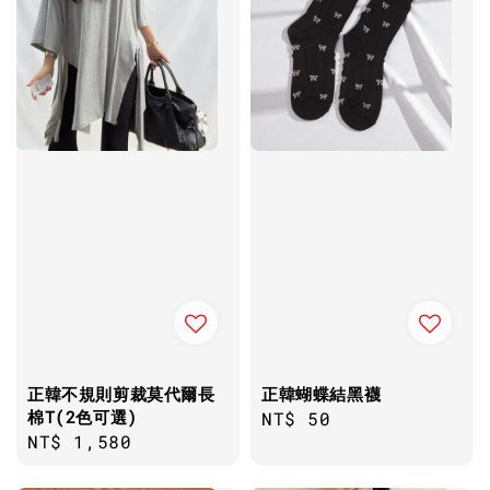
正韓不規則剪裁莫代爾長
正韓蝴蝶結黑襪
棉T(2色可選)
Regular
NT$ 50
Regular
NT$ 1,580
price
price