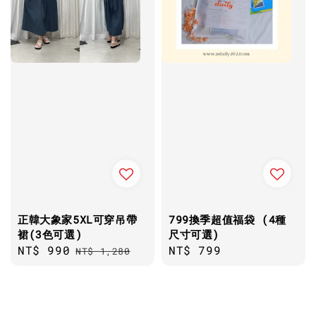
正韓大象家5XL可穿吊帶
799換季超值福袋 (4種
裙(3色可選)
尺寸可選)
Sale
NT$ 990
Regular
Regular
NT$ 799
NT$ 1,280
price
price
price