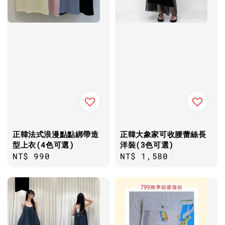
正韓法式浪漫點點綁帶造
正韓大象家可收腰蕾絲長
型上衣(4色可選)
洋裝(3色可選)
Regular
NT$ 990
Regular
NT$ 1,580
price
price
優惠