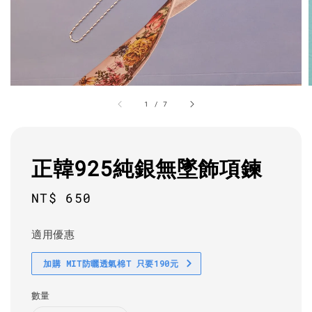
1
/
7
正韓925純銀無墜飾項鍊
Regular
NT$ 650
price
適用優惠
加購 MIT防曬透氣棉T 只要190元
數量