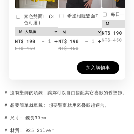
每日一笑雙
希望相隨雙面T
素色雙面T (3
色可選)
-
NT$ 190
NT$ 450
-
+
-
+
NT$ 190
NT$ 190
NT$ 450
NT$ 450
加入購物車
# 沒有墜飾的項鍊，讓妳可以自由搭配其它喜歡的舊墜飾。
# 想要簡單就單戴; 想要豐富就用來疊戴超適合。
# 尺寸: 鍊長39cm
# 材質: 925 Silver