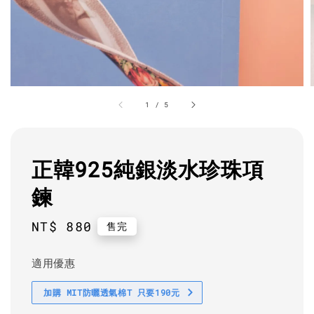
1
/
5
正韓925純銀淡水珍珠項
鍊
Regular
NT$ 880
售完
price
適用優惠
加購 MIT防曬透氣棉T 只要190元