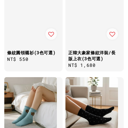
條紋圓領襯衫(3色可選)
正韓大象家條紋洋裝/長
版上衣(3色可選)
Regular
NT$ 550
Regular
NT$ 1,680
price
price