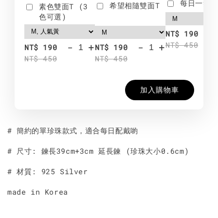
每日一笑雙
希望相隨雙面T
素色雙面T (3
色可選)
-
NT$ 190
NT$ 450
-
+
-
+
NT$ 190
NT$ 190
NT$ 450
NT$ 450
加入購物車
# 簡約的單珍珠款式，適合每日配戴喲
# 尺寸: 鍊長39cm+3cm 延長鍊 (珍珠大小0.6cm)
# 材質: 925 Silver
made in Korea